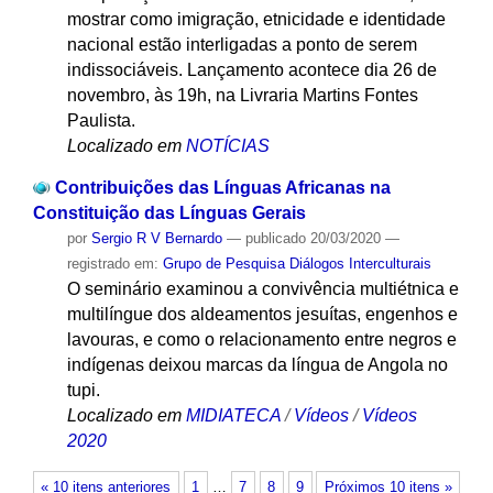
mostrar como imigração, etnicidade e identidade
nacional estão interligadas a ponto de serem
indissociáveis. Lançamento acontece dia 26 de
novembro, às 19h, na Livraria Martins Fontes
Paulista.
Localizado em
NOTÍCIAS
Contribuições das Línguas Africanas na
Constituição das Línguas Gerais
por
Sergio R V Bernardo
—
publicado
20/03/2020
—
registrado em:
Grupo de Pesquisa Diálogos Interculturais
O seminário examinou a convivência multiétnica e
multilíngue dos aldeamentos jesuítas, engenhos e
lavouras, e como o relacionamento entre negros e
indígenas deixou marcas da língua de Angola no
tupi.
Localizado em
MIDIATECA
/
Vídeos
/
Vídeos
2020
« 10 itens anteriores
1
…
7
8
9
Próximos 10 itens »