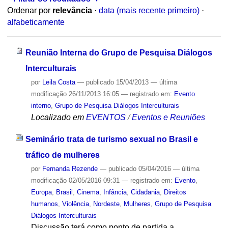
Ordenar por
relevância
·
data (mais recente primeiro)
·
alfabeticamente
Reunião Interna do Grupo de Pesquisa Diálogos
Interculturais
por
Leila Costa
—
publicado
15/04/2013
—
última
modificação
26/11/2013 16:05
— registrado em:
Evento
interno
,
Grupo de Pesquisa Diálogos Interculturais
Localizado em
EVENTOS
/
Eventos e Reuniões
Seminário trata de turismo sexual no Brasil e
tráfico de mulheres
por
Fernanda Rezende
—
publicado
05/04/2016
—
última
modificação
02/05/2016 09:31
— registrado em:
Evento
,
Europa
,
Brasil
,
Cinema
,
Infância
,
Cidadania
,
Direitos
humanos
,
Violência
,
Nordeste
,
Mulheres
,
Grupo de Pesquisa
Diálogos Interculturais
Discussão terá como ponto de partida a