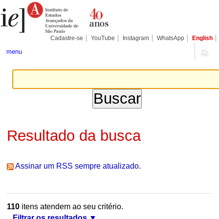
Ir
Ferramentas
Seções
para
Pessoais
o
conteúdo.
|
Cadastre-se
YouTube
Instagram
WhatsApp
English
Ir
para
menu
a
navegação
Resultado da busca
Assinar um RSS sempre atualizado.
110
itens atendem ao seu critério.
Filtrar os resultados