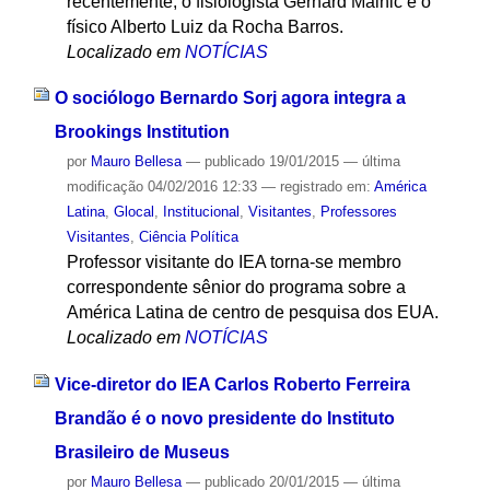
recentemente, o fisiologista Gerhard Malnic e o
físico Alberto Luiz da Rocha Barros.
Localizado em
NOTÍCIAS
O sociólogo Bernardo Sorj agora integra a
Brookings Institution
por
Mauro Bellesa
—
publicado
19/01/2015
—
última
modificação
04/02/2016 12:33
— registrado em:
América
Latina
,
Glocal
,
Institucional
,
Visitantes
,
Professores
Visitantes
,
Ciência Política
Professor visitante do IEA torna-se membro
correspondente sênior do programa sobre a
América Latina de centro de pesquisa dos EUA.
Localizado em
NOTÍCIAS
Vice-diretor do IEA Carlos Roberto Ferreira
Brandão é o novo presidente do Instituto
Brasileiro de Museus
por
Mauro Bellesa
—
publicado
20/01/2015
—
última