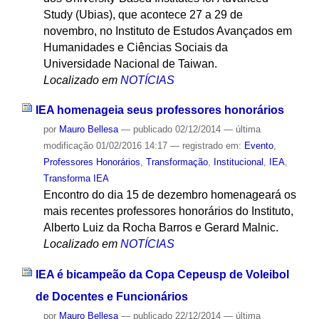
Study (Ubias), que acontece 27 a 29 de
novembro, no Instituto de Estudos Avançados em
Humanidades e Ciências Sociais da
Universidade Nacional de Taiwan.
Localizado em
NOTÍCIAS
IEA homenageia seus professores honorários
por
Mauro Bellesa
—
publicado
02/12/2014
—
última
modificação
01/02/2016 14:17
— registrado em:
Evento
,
Professores Honorários
,
Transformação
,
Institucional
,
IEA
,
Transforma IEA
Encontro do dia 15 de dezembro homenageará os
mais recentes professores honorários do Instituto,
Alberto Luiz da Rocha Barros e Gerard Malnic.
Localizado em
NOTÍCIAS
IEA é bicampeão da Copa Cepeusp de Voleibol
de Docentes e Funcionários
por
Mauro Bellesa
—
publicado
22/12/2014
—
última