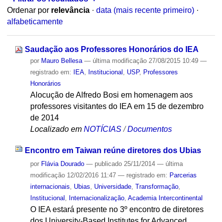
Ordenar por
relevância
·
data (mais recente primeiro)
·
alfabeticamente
Saudação aos Professores Honorários do IEA
por
Mauro Bellesa
—
última modificação
27/08/2015 10:49
—
registrado em:
IEA
,
Institucional
,
USP
,
Professores
Honorários
Alocução de Alfredo Bosi em homenagem aos
professores visitantes do IEA em 15 de dezembro
de 2014
Localizado em
NOTÍCIAS
/
Documentos
Encontro em Taiwan reúne diretores dos Ubias
por
Flávia Dourado
—
publicado
25/11/2014
—
última
modificação
12/02/2016 11:47
— registrado em:
Parcerias
internacionais
,
Ubias
,
Universidade
,
Transformação
,
Institucional
,
Internacionalização
,
Academia Intercontinental
O IEA estará presente no 3º encontro de diretores
dos University-Based Institutes for Advanced