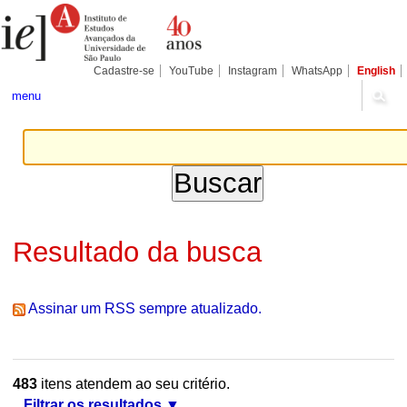
Ir
Ferramentas
Seções
para
Pessoais
o
conteúdo.
|
Cadastre-se
YouTube
Instagram
WhatsApp
English
Ir
para
menu
a
navegação
Resultado da busca
Assinar um RSS sempre atualizado.
483
itens atendem ao seu critério.
Filtrar os resultados