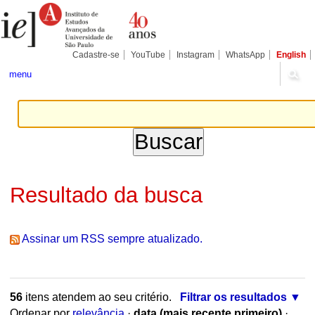
Ir
Ferramentas
Seções
para
Pessoais
o
conteúdo.
|
Cadastre-se
YouTube
Instagram
WhatsApp
English
Ir
para
menu
a
navegação
Resultado da busca
Assinar um RSS sempre atualizado.
56
itens atendem ao seu critério.
Filtrar os resultados
Ordenar por
relevância
·
data (mais recente primeiro)
·