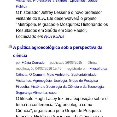
Visitantes
,
Professores Visitantes
,
Epidemias
,
Saúde
Pública
O historiador Jeffrey Lesser é o novo professor
visitante do IEA. Ele desenvolverá o projeto
"Metrópole, Migração e Mosquitos: Historiando os
Resultados em Saúde em São Paulo".
Localizado em
NOTÍCIAS
A prática agroecológica sob a perspectiva da
ciência
por
Flávia Dourado
—
publicado
26/06/2015
—
última
modificação
04/02/2016 15:40
— registrado em:
Filosofia da
Ciência
,
O Comum
,
Meio Ambiente
,
Sustentabilidade
,
Visitantes
,
Agronegócio
,
Ecologia
,
Grupo de Pesquisa
Filosofia, História e Sociologia da Ciência e da Tecnologia
,
Segurança Alimentar
,
capa
O filósofo Hugh Lacey fez uma exposição sobre o
tema na conferência "Agroecologia como
Ciência", organizada pelo Grupo de Pesquisa
Filosofia, História e Sociologia da Ciência e da