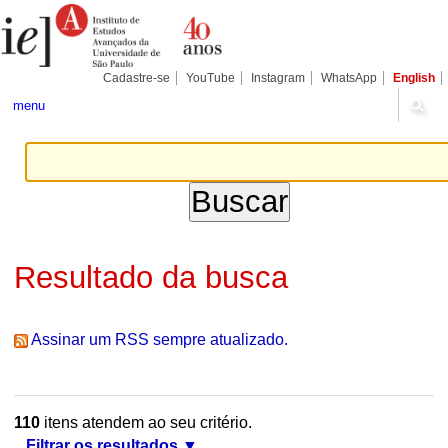
Ir
Ferramentas
Seções
para
Pessoais
o
conteúdo.
|
Cadastre-se
YouTube
Instagram
WhatsApp
English
Ir
para
menu
a
navegação
Resultado da busca
Assinar um RSS sempre atualizado.
110
itens atendem ao seu critério.
Filtrar os resultados