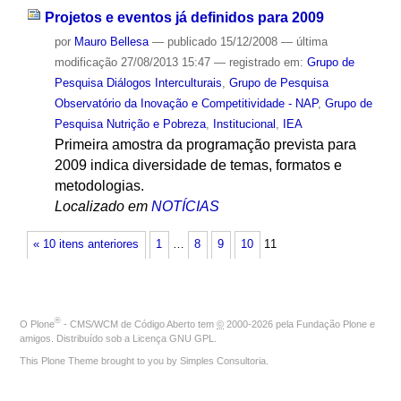
Projetos e eventos já definidos para 2009
por
Mauro Bellesa
—
publicado
15/12/2008
—
última
modificação
27/08/2013 15:47
— registrado em:
Grupo de
Pesquisa Diálogos Interculturais
,
Grupo de Pesquisa
Observatório da Inovação e Competitividade - NAP
,
Grupo de
Pesquisa Nutrição e Pobreza
,
Institucional
,
IEA
Primeira amostra da programação prevista para
2009 indica diversidade de temas, formatos e
metodologias.
Localizado em
NOTÍCIAS
« 10 itens anteriores
1
…
8
9
10
11
®
O
Plone
- CMS/WCM de Código Aberto
tem
©
2000-2026 pela
Fundação Plone
e
amigos. Distribuído sob a
Licença GNU GPL
.
This Plone Theme brought to you by
Simples Consultoria
.