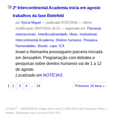
2ª Intercontinental Academia inicia em agosto
trabalhos da fase Bielefeld
por
Sylvia Miguel
—
publicado
07/07/2016
—
última
modificação
25/07/2016 16:12
— registrado em:
Parcerias
internacionais
,
Interdisciplinaridade
,
Ubias
,
Institutional
,
Intercontinental Academia
,
Direitos humanos
,
Pesquisa
,
Humanidades
,
Mundo
,
capa
,
ICA
Israel e Alemanha prosseguem parceria iniciada
em Jerusalém. Programação com debates e
pesquisas sobre direitos humanos vai de 1 a 12
de agosto.
Localizado em
NOTÍCIAS
1
2
3
4
…
14
Próximos 10 itens »
®
O
Plone
- CMS/WCM de Código Aberto
tem
©
2000-2026 pela
Fundação Plone
e
amigos. Distribuído sob a
Licença GNU GPL
.