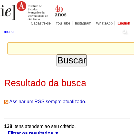
Ir
Ferramentas
Seções
para
Pessoais
o
conteúdo.
|
Cadastre-se
YouTube
Instagram
WhatsApp
English
Ir
para
menu
a
navegação
Resultado da busca
Assinar um RSS sempre atualizado.
138
itens atendem ao seu critério.
Filtrar os resultados