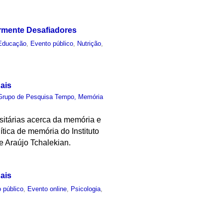
armente Desafiadores
Educação
,
Evento público
,
Nutrição
,
ais
Grupo de Pesquisa Tempo, Memória
rsitárias acerca da memória e
ítica de memória do Instituto
e Araújo Tchalekian.
ais
 público
,
Evento online
,
Psicologia
,