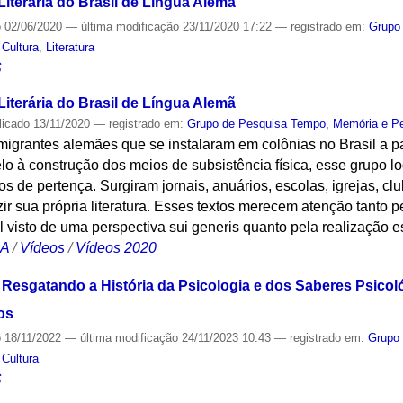
iterária do Brasil de Língua Alemã
o
02/06/2020
—
última modificação
23/11/2020 17:22
— registrado em:
Grupo
,
Cultura
,
Literatura
S
iterária do Brasil de Língua Alemã
licado
13/11/2020
— registrado em:
Grupo de Pesquisa Tempo, Memória e P
 imigrantes alemães que se instalaram em colônias no Brasil a p
lo à construção dos meios de subsistência física, esse grupo 
 de pertença. Surgiram jornais, anuários, escolas, igrejas, cl
r sua própria literatura. Esses textos merecem atenção tanto 
 visto de uma perspectiva sui generis quanto pela realização e
CA
/
Vídeos
/
Vídeos 2020
Resgatando a História da Psicologia e dos Saberes Psicol
os
o
18/11/2022
—
última modificação
24/11/2023 10:43
— registrado em:
Grupo
,
Cultura
S