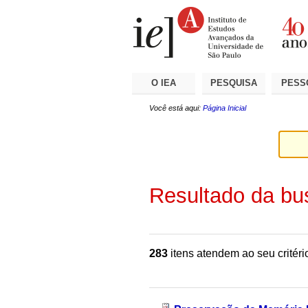
Ir
Ferramentas
Seções
para
Pessoais
o
conteúdo.
|
Ir
para
a
O IEA
PESQUISA
PESS
navegação
Você está aqui:
Página Inicial
Resultado da bu
283
itens atendem ao seu critéri