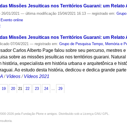
das Missões Jesuiticas nos Territórios Guarani: um Relato
o
26/01/2021
—
última modificação
15/04/2021 16:13
— registrado em:
Grupo
,
Evento online
S
das Missões Jesuiticas nos Territórios Guarani: um Relato
licado
07/04/2021
— registrado em:
Grupo de Pesquisa Tempo, Memória e P
sador Carlos Alberto Page falou sobre seu percurso, mestres e
sa sobre as missões jesuíticas nos territórios guarani. Natural
m história, especialista em história urbana e arquitetônica e h
raguai. Ao estudo desta história, dedicou e dedica grande parte
CA
/
Vídeos
/
Vídeos 2021
19
20
21
22
23
24
…
29
000-2026 pela
Fundação Plone
e amigos. Distribuído sob a
Licença GNU GPL
.
nsultoria
.