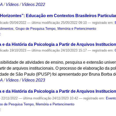
CA
/
Vídeos
/
Vídeos 2022
 Horizontes”: Educação em Contextos Brasileiros Particul
licado
05/04/2022
—
última modificação
25/05/2022 09:10
— registrado em:
Alimentos
,
Grupo de Pesquisa Tempo, Memória e Pertencimento
S
 da História da Psicologia a Partir de Arquivos Institucion
licado
19/10/2023
—
última modificação
24/10/2023 15:17
— registrado em:
ssibilidade de atividades de ensino, pesquisa e extensão unive
artir de arquivos institucionais. O processo de elaboração da pol
idade de São Paulo (IPUSP) foi apresentado por Bruna Borba d
CA
/
Vídeos
/
Vídeos 2023
 da História da Psicologia a Partir de Arquivos Institucion
o
22/11/2022
—
última modificação
24/11/2023 10:42
— registrado em:
Evento
po de Pesquisa Tempo, Memória e Pertencimento
S