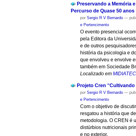
Preservando a Memória e 
Percurso de Quase 50 anos
por
Sergio R V Bernardo
—
pub
e Pertencimento
O evento presencial ocorr
pela Editora da Universi
e de outros pesquisadores
história da psicologia e d
que envolveu e envolve es
também em Sociedade Bras
Localizado em
MIDIATE
Projeto Cren “Cultivando
por
Sergio R V Bernardo
—
pub
e Pertencimento
Com o objetivo de discuti
resgatou a história que 
metodologia. O CREN é um 
distúrbios nutricionais p
e no exterior.