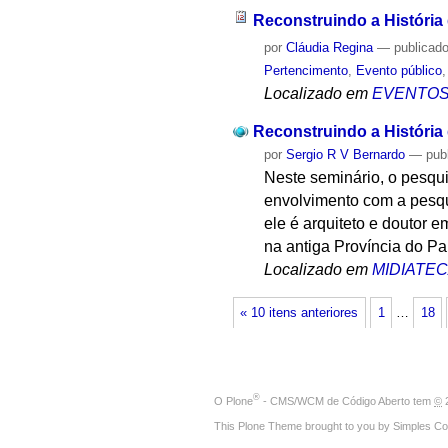
Reconstruindo a História 
por
Cláudia Regina
—
publicad
Pertencimento
,
Evento público
Localizado em
EVENTO
Reconstruindo a História 
por
Sergio R V Bernardo
—
pub
Neste seminário, o pesqui
envolvimento com a pesqui
ele é arquiteto e doutor e
na antiga Província do Pa
Localizado em
MIDIATE
« 10 itens anteriores
1
…
18
®
O
Plone
- CMS/WCM de Código Aberto
tem
©
2
This Plone Theme brought to you by
Simples Co