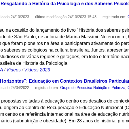
Resgatando a História da Psicologia e dos Saberes Psicol
licado
24/10/2023
—
última modificação
24/10/2023 15:43
— registrado em:
eu na ocasião do lançamento do livro "História dos saberes psic
dade de São Paulo, de autoria de Marina Massimi. No encontro,
 que foram pioneiros na área e participaram ativamente do per
os saberes psicológicos na cultura brasileira. Juntos, apresenta
tudiosos de várias regiões e gerações, em todo o território naci
ileira de História da Psicologia.
CA
/
Vídeos
/
Vídeos 2023
 Horizontes”: Educação em Contextos Brasileiros Particul
licado
25/04/2022
— registrado em:
Grupo de Pesquisa Nutrição e Pobreza
,
r propostas voltadas à educação dentro dos desafios do contexto
deu origem ao Centro de Recuperação e Educação Nutricional 
centro de referência internacional na área de educação nutric
rimários (subnutrição e obesidade). Em 28 anos de história, pro