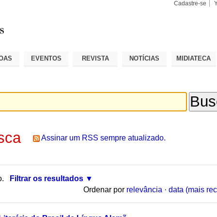
Cadastre-se
Busca
Busca
Avançad
OAS
EVENTOS
REVISTA
NOTÍCIAS
MIDIATECA
sca
Assinar um RSS sempre atualizado.
o.
Filtrar os resultados
Ordenar por
relevância
·
data (mais rec