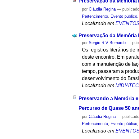
Preservação da Memória L
por
Cláudia Regina
—
publicad
Pertencimento
,
Evento público
Localizado em
EVENTO
Preservação da Memória L
por
Sergio R V Bernardo
—
pub
Os registros literários de
deste encontro. Em parale
com a manutenção de laços
tempo, passaram a produzi
desenvolvimento do Brasil
Localizado em
MIDIATE
Preservando a Memória e 
Percurso de Quase 50 an
por
Cláudia Regina
—
publicad
Pertencimento
,
Evento público
Localizado em
EVENTO