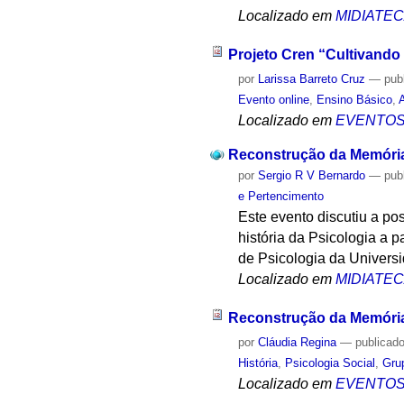
Localizado em
MIDIATE
Projeto Cren “Cultivando
por
Larissa Barreto Cruz
—
pub
Evento online
,
Ensino Básico
,
Localizado em
EVENTO
Reconstrução da Memória e
por
Sergio R V Bernardo
—
pub
e Pertencimento
Este evento discutiu a po
história da Psicologia a p
de Psicologia da Univers
Localizado em
MIDIATE
Reconstrução da Memória e
por
Cláudia Regina
—
publicad
História
,
Psicologia Social
,
Gru
Localizado em
EVENTO