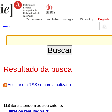
Ir
Ferramentas
Seções
para
Pessoais
o
conteúdo.
|
Cadastre-se
YouTube
Instagram
WhatsApp
English
Ir
para
menu
a
navegação
Resultado da busca
Assinar um RSS sempre atualizado.
118
itens atendem ao seu critério.
Filtrar os resultados