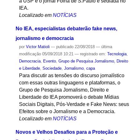
a USP e o jornal Folha de S.Paulo e sediada no
IEA.
Localizado em
NOTÍCIAS
No IEA, especialistas debaterão fake news,
jornalismo e democracia
por
Victor Matioli
—
publicado
22/08/2018
—
última
modificação
05/09/2018 10:21
— registrado em:
Tecnologia
,
Democracia
,
Evento
,
Grupo de Pesquisa Jornalismo, Direito
e Liberdade
,
Sociedade
,
Jornalismo
,
capa
Para discutir as tensões do discurso jornalístico
com essas outras linguagens e plataformas, o
Grupo de Pesquisa Jornalismo, Direito e
Liberdade do IEA promoverá o debate Mídias
Sociais Digitais, Pós-Verdade e Fake News: seus
Efeitos sobre o Jornalismo e a Democracia.
Localizado em
NOTÍCIAS
Novos e Velhos Desafios para a Proteção e