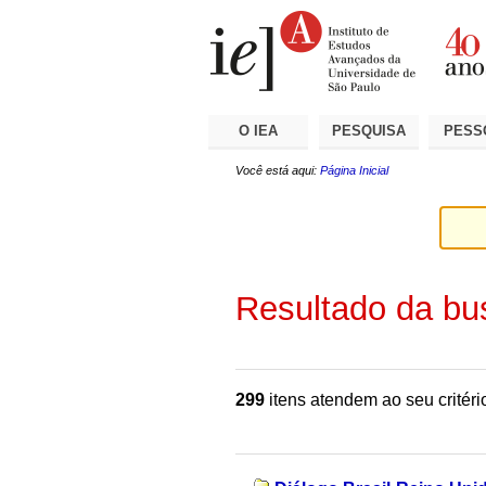
Ir
Ferramentas
Seções
para
Pessoais
o
conteúdo.
|
Ir
para
a
O IEA
PESQUISA
PESS
navegação
Você está aqui:
Página Inicial
Resultado da bu
299
itens atendem ao seu critéri