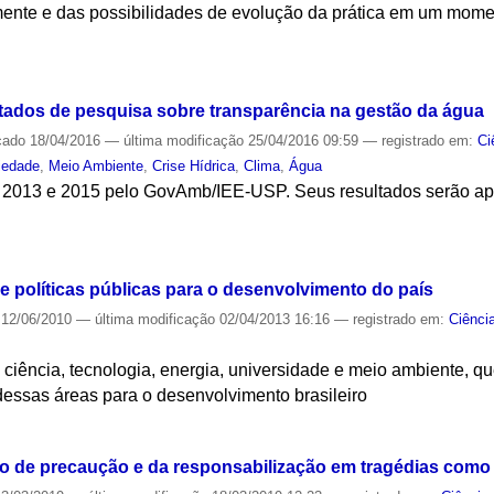
mente e das possibilidades de evolução da prática em um mom
S
tados de pesquisa sobre transparência na gestão da água
cado
18/04/2016
—
última modificação
25/04/2016 09:59
— registrado em:
Ci
iedade
,
Meio Ambiente
,
Crise Hídrica
,
Clima
,
Água
m 2013 e 2015 pelo GovAmb/IEE-USP. Seus resultados serão apr
S
e políticas públicas para o desenvolvimento do país
12/06/2010
—
última modificação
02/04/2013 16:16
— registrado em:
Ciênci
 ciência, tecnologia, energia, universidade e meio ambiente, 
dessas áreas para o desenvolvimento brasileiro
S
pio de precaução e da responsabilização em tragédias com