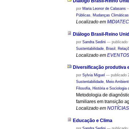
Diálogo Brasil-Reino Unid
por
Maria Leonor de Calasans
Públicas
,
Mudanças Climáticas
Localizado em
MIDIATE
Diálogo Brasil-Reino Unid
por
Sandra Sedini
—
publicado
Sustentabilidade
,
Brasil
,
Relaçõ
Localizado em
EVENTO
Diversificação produtiva
por
Sylvia Miguel
—
publicado
2
Sustentabilidade
,
Meio Ambient
Filosofia, História e Sociologia
Metodologia de diagnósti
familiares em transição a
Localizado em
NOTÍCIA
Educação e Clima
por
Sandra Sedini
—
publicado