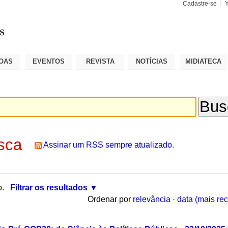
Cadastre-se
Busca
Busca
Avançad
OAS
EVENTOS
REVISTA
NOTÍCIAS
MIDIATECA
sca
Assinar um RSS sempre atualizado.
o.
Filtrar os resultados
Ordenar por
relevância
·
data (mais rec