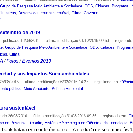
,
Grupo de Pesquisa Meio Ambiente e Sociedade
,
ODS
,
Cidades
,
Programa U
limáticas
,
Desenvolvimento sustentável
,
Clima
,
Governo
S
 setembro de 2019
—
publicado
18/09/2019
—
última modificação
01/10/2019 09:53
— registrad
te
,
Grupo de Pesquisa Meio Ambiente e Sociedade
,
ODS
,
Cidades
,
Programa
icas
,
Clima
CA
/
Fotos
/
Eventos 2019
nidad y sus Impactos Socioambientales
25/08/2015
—
última modificação
03/02/2016 14:27
— registrado em:
Ciênci
ento público
,
Meio Ambiente
,
Política Ambiental
S
ura sustentável
cado
26/08/2016
—
última modificação
31/08/2016 09:35
— registrado em:
Ci
po de Pesquisa Filosofia, História e Sociologia da Ciência e da Tecnologia
,
B
irbank tratará em conferência no IEA no dia 5 de setembro, às 