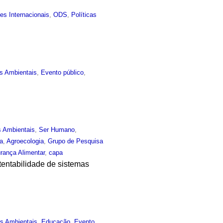
es Internacionais
,
ODS
,
Políticas
s Ambientais
,
Evento público
,
s Ambientais
,
Ser Humano
,
ia
,
Agroecologia
,
Grupo de Pesquisa
rança Alimentar
,
capa
tentabilidade de sistemas
as Ambientais
,
Educação
,
Evento