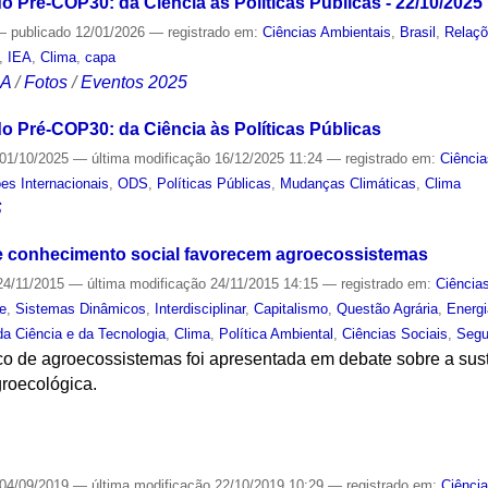
o Pré-COP30: da Ciência às Políticas Públicas - 22/10/2025
—
publicado
12/01/2026
— registrado em:
Ciências Ambientais
,
Brasil
,
Relaçõ
,
IEA
,
Clima
,
capa
CA
/
Fotos
/
Eventos 2025
o Pré-COP30: da Ciência às Políticas Públicas
01/10/2025
—
última modificação
16/12/2025 11:24
— registrado em:
Ciência
es Internacionais
,
ODS
,
Políticas Públicas
,
Mudanças Climáticas
,
Clima
S
 e conhecimento social favorecem agroecossistemas
4/11/2015
—
última modificação
24/11/2015 14:15
— registrado em:
Ciência
e
,
Sistemas Dinâmicos
,
Interdisciplinar
,
Capitalismo
,
Questão Agrária
,
Energ
 da Ciência e da Tecnologia
,
Clima
,
Política Ambiental
,
Ciências Sociais
,
Segu
co de agroecossistemas foi apresentada em debate sobre a sus
groecológica.
S
04/09/2019
—
última modificação
22/10/2019 10:29
— registrado em:
Ciênci