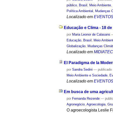
público
,
Brasil
,
Meio Ambiente
Política Ambiental
,
Mudanças C
Localizado em
EVENTO
Educação e Clima - 18 de
por
Maria Leonor de Calasans
Educação
,
Brasil
,
Meio Ambien
Globalização
,
Mudanças Climát
Localizado em
MIDIATE
El Paradigma de la Moder
por
Sandra Sedini
—
publicado
Meio Ambiente e Sociedade
,
Ev
Localizado em
EVENTO
Em busca de uma agricult
por
Fernanda Rezende
—
publi
Agronegócio
,
Agroecologia
,
Gru
O agroecologista Leslie F