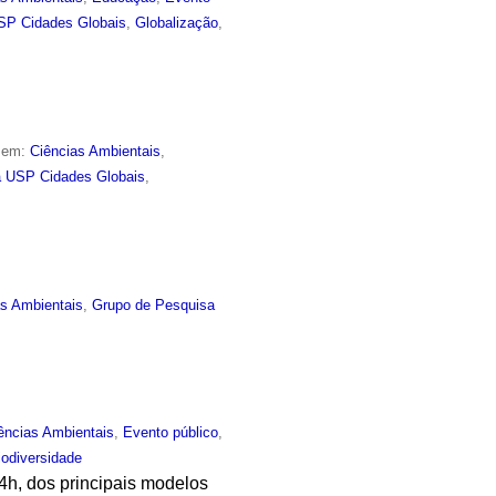
SP Cidades Globais
,
Globalização
,
o em:
Ciências Ambientais
,
 USP Cidades Globais
,
as Ambientais
,
Grupo de Pesquisa
ências Ambientais
,
Evento público
,
iodiversidade
14h, dos principais modelos