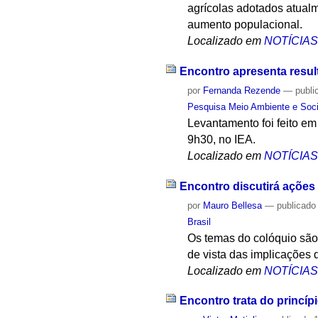
agrícolas adotados atual
aumento populacional.
Localizado em
NOTÍCIA
Encontro apresenta resul
por
Fernanda Rezende
—
publi
Pesquisa Meio Ambiente e Soc
Levantamento foi feito e
9h30, no IEA.
Localizado em
NOTÍCIA
Encontro discutirá ações 
por
Mauro Bellesa
—
publicado
Brasil
Os temas do colóquio são
de vista das implicações 
Localizado em
NOTÍCIA
Encontro trata do princí