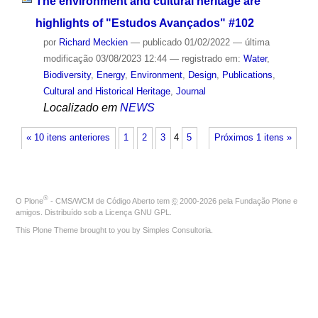
The environment and cultural heritage are
highlights of "Estudos Avançados" #102
por
Richard Meckien
—
publicado
01/02/2022
—
última
modificação
03/08/2023 12:44
— registrado em:
Water
,
Biodiversity
,
Energy
,
Environment
,
Design
,
Publications
,
Cultural and Historical Heritage
,
Journal
Localizado em
NEWS
« 10 itens anteriores
1
2
3
4
5
Próximos 1 itens »
®
O
Plone
- CMS/WCM de Código Aberto
tem
©
2000-2026 pela
Fundação Plone
e
amigos. Distribuído sob a
Licença GNU GPL
.
This Plone Theme brought to you by
Simples Consultoria
.