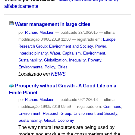
alfabeticamente
Water management in large cities
por
Richard Meckien
—
publicado
27/10/2015
—
última
modificação
04/06/2019 11:50
— registrado em:
Europe
,
Research Group: Environment and Society
,
Power
,
Interdisciplinarity
,
Water
,
Capitalism
,
Environment
,
Sustainability
,
Globalization
,
Inequality
,
Poverty
,
Environmental Policy
,
Cities
Localizado em
NEWS
Prosperity without Growth - A Good Life on a
Finite Planet
por
Richard Meckien
—
publicado
03/12/2013
—
última
modificação
19/09/2019 09:59
— registrado em:
Commons
,
Environment
,
Research Group: Environment and Society
,
Sustainability
,
Glocal
,
Economy
The way natural resources are being used by
modern society due to the consumerism and the