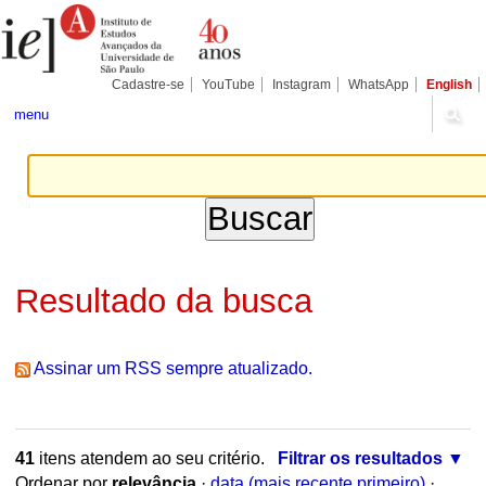
Ir
Ferramentas
Seções
para
Pessoais
o
conteúdo.
|
Cadastre-se
YouTube
Instagram
WhatsApp
English
Ir
para
menu
a
navegação
Resultado da busca
Assinar um RSS sempre atualizado.
41
itens atendem ao seu critério.
Filtrar os resultados
Ordenar por
relevância
·
data (mais recente primeiro)
·