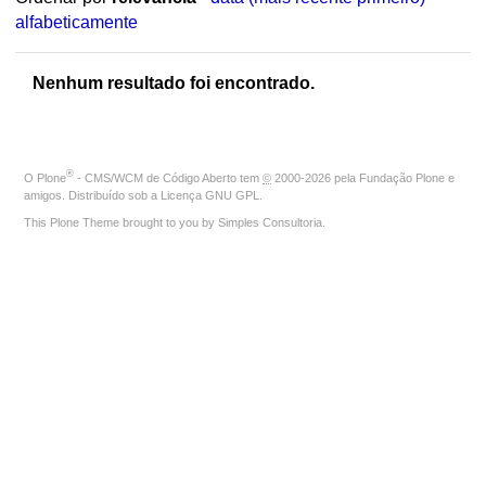
alfabeticamente
Nenhum resultado foi encontrado.
®
O
Plone
- CMS/WCM de Código Aberto
tem
©
2000-2026 pela
Fundação Plone
e
amigos. Distribuído sob a
Licença GNU GPL
.
This Plone Theme brought to you by
Simples Consultoria
.