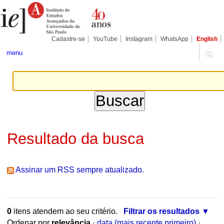
Ir
Ferramentas
para
Pessoais
o
conteúdo.
|
Cadastre-se
YouTube
Instagram
WhatsApp
English
Ir
para
menu
a
navegação
Resultado da busca
Assinar um RSS sempre atualizado.
0
itens atendem ao seu critério.
Filtrar os resultados
Ordenar por
relevância
·
data (mais recente primeiro)
·