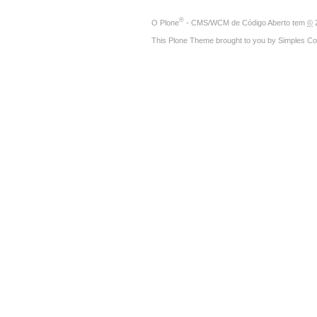
®
O
Plone
- CMS/WCM de Código Aberto
tem
©
2
This Plone Theme brought to you by
Simples Co