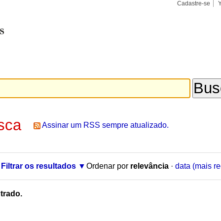
Cadastre-se
Busca
Busca
Avançad
sca
Assinar um RSS sempre atualizado.
Filtrar os resultados
Ordenar por
relevância
·
data (mais re
trado.