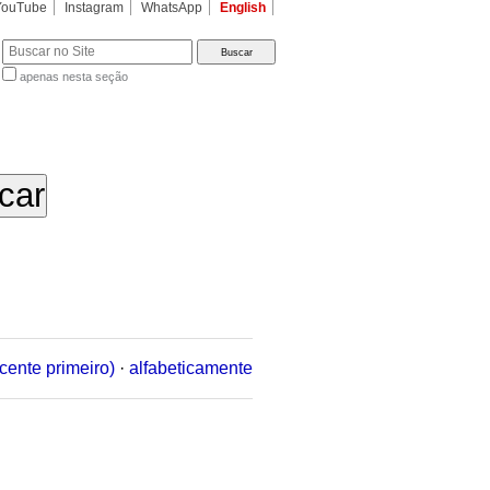
YouTube
Instagram
WhatsApp
English
apenas nesta seção
a…
cente primeiro)
·
alfabeticamente