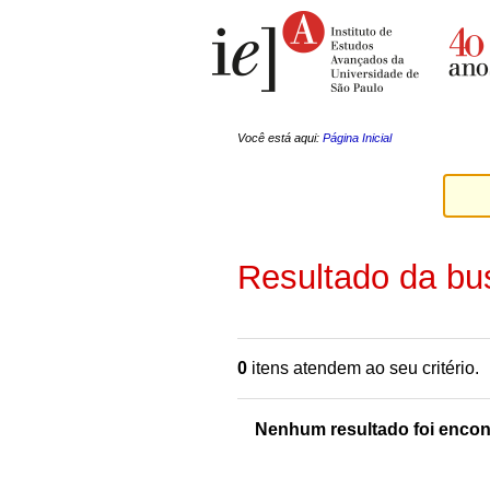
Ir
Ferramentas
para
Pessoais
o
conteúdo.
|
Ir
para
a
Você está aqui:
Página Inicial
navegação
Resultado da bu
0
itens atendem ao seu critério.
Nenhum resultado foi encon