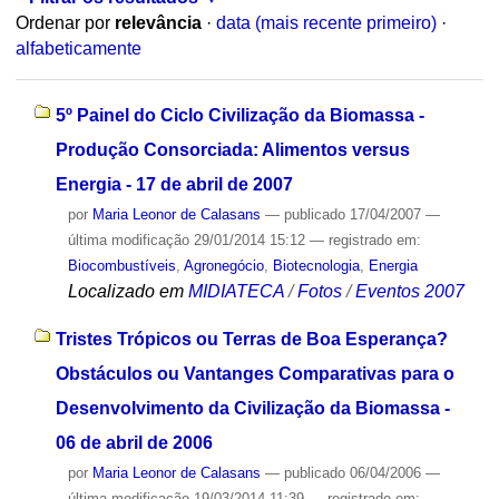
Ordenar por
relevância
·
data (mais recente primeiro)
·
alfabeticamente
5º Painel do Ciclo Civilização da Biomassa -
Produção Consorciada: Alimentos versus
Energia - 17 de abril de 2007
por
Maria Leonor de Calasans
—
publicado
17/04/2007
—
última modificação
29/01/2014 15:12
— registrado em:
Biocombustíveis
,
Agronegócio
,
Biotecnologia
,
Energia
Localizado em
MIDIATECA
/
Fotos
/
Eventos 2007
Tristes Trópicos ou Terras de Boa Esperança?
Obstáculos ou Vantanges Comparativas para o
Desenvolvimento da Civilização da Biomassa -
06 de abril de 2006
por
Maria Leonor de Calasans
—
publicado
06/04/2006
—
última modificação
19/03/2014 11:39
— registrado em: