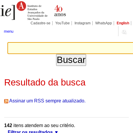
Ir
Ferramentas
Seções
para
Pessoais
o
conteúdo.
|
Cadastre-se
YouTube
Instagram
WhatsApp
English
Ir
para
menu
a
navegação
Resultado da busca
Assinar um RSS sempre atualizado.
142
itens atendem ao seu critério.
Filtrar os resultados