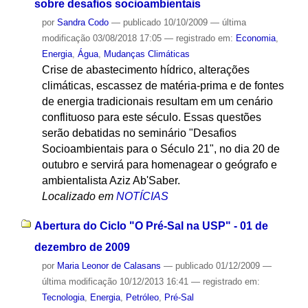
sobre desafios socioambientais
por
Sandra Codo
—
publicado
10/10/2009
—
última
modificação
03/08/2018 17:05
— registrado em:
Economia
,
Energia
,
Água
,
Mudanças Climáticas
Crise de abastecimento hídrico, alterações
climáticas, escassez de matéria-prima e de fontes
de energia tradicionais resultam em um cenário
conflituoso para este século. Essas questões
serão debatidas no seminário "Desafios
Socioambientais para o Século 21", no dia 20 de
outubro e servirá para homenagear o geógrafo e
ambientalista Aziz Ab'Saber.
Localizado em
NOTÍCIAS
Abertura do Ciclo "O Pré-Sal na USP" - 01 de
dezembro de 2009
por
Maria Leonor de Calasans
—
publicado
01/12/2009
—
última modificação
10/12/2013 16:41
— registrado em:
Tecnologia
,
Energia
,
Petróleo
,
Pré-Sal