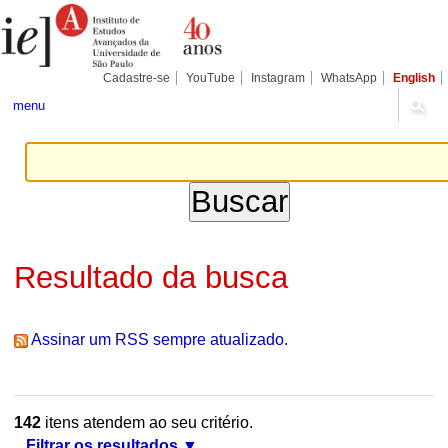
Ir
Ferramentas
Seções
para
Pessoais
o
conteúdo.
|
Cadastre-se
YouTube
Instagram
WhatsApp
English
Ir
para
menu
a
navegação
Resultado da busca
Assinar um RSS sempre atualizado.
142
itens atendem ao seu critério.
Filtrar os resultados