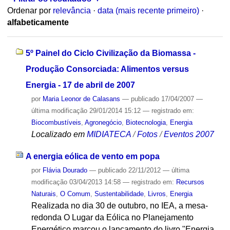
Ordenar por
relevância
·
data (mais recente primeiro)
·
alfabeticamente
5º Painel do Ciclo Civilização da Biomassa -
Produção Consorciada: Alimentos versus
Energia - 17 de abril de 2007
por
Maria Leonor de Calasans
—
publicado
17/04/2007
—
última modificação
29/01/2014 15:12
— registrado em:
Biocombustíveis
,
Agronegócio
,
Biotecnologia
,
Energia
Localizado em
MIDIATECA
/
Fotos
/
Eventos 2007
A energia eólica de vento em popa
por
Flávia Dourado
—
publicado
22/11/2012
—
última
modificação
03/04/2013 14:58
— registrado em:
Recursos
Naturais
,
O Comum
,
Sustentabilidade
,
Livros
,
Energia
Realizada no dia 30 de outubro, no IEA, a mesa-
redonda O Lugar da Eólica no Planejamento
Energético marcou o lançamento do livro "Energia