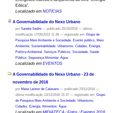
Eólica".
Localizado em
NOTÍCIAS
A Governabilidade do Nexo Urbano
por
Sandra Sedini
—
publicado
25/10/2016
—
última
modificação
17/05/2022 11:36
— registrado em:
Grupo de
Pesquisa Meio Ambiente e Sociedade
,
Evento público
,
Meio
Ambiente
,
Sustentabilidade
,
Urbanismo
,
Cidades
,
Energia
,
Política Ambiental
,
Serviços Públicos
,
Sociedade
,
Saúde
Pública
,
Segurança Alimentar
,
Água
Localizado em
EVENTOS
A Governabilidade do Nexo Urbano - 23 de
novembro de 2016
por
Maria Leonor de Calasans
—
publicado
23/11/2016
—
última modificação
13/12/2016 15:37
— registrado em:
Grupo
de Pesquisa Meio Ambiente e Sociedade
,
Urbanismo
,
Cidades
,
Energia
,
Alimentos
,
Água
Localizado em
MIDIATECA
/
Fotos
/
Eventos 2016