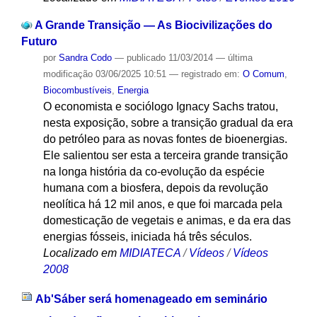
A Grande Transição — As Biocivilizações do
Futuro
por
Sandra Codo
—
publicado
11/03/2014
—
última
modificação
03/06/2025 10:51
— registrado em:
O Comum
,
Biocombustíveis
,
Energia
O economista e sociólogo Ignacy Sachs tratou,
nesta exposição, sobre a transição gradual da era
do petróleo para as novas fontes de bioenergias.
Ele salientou ser esta a terceira grande transição
na longa história da co-evolução da espécie
humana com a biosfera, depois da revolução
neolítica há 12 mil anos, e que foi marcada pela
domesticação de vegetais e animas, e da era das
energias fósseis, iniciada há três séculos.
Localizado em
MIDIATECA
/
Vídeos
/
Vídeos
2008
Ab'Sáber será homenageado em seminário