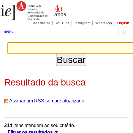
Ir
Ferramentas
Seções
para
Pessoais
o
conteúdo.
|
Cadastre-se
YouTube
Instagram
WhatsApp
English
Ir
para
menu
a
navegação
Resultado da busca
Assinar um RSS sempre atualizado.
214
itens atendem ao seu critério.
Filtrar os resultados