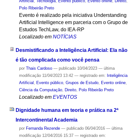
Artificial
,
Tecnologia
,
Evento público
,
Evento online
,
Direito
,
Polo Ribeirão Preto
Evento é realizado pela iniciativa Understanding
Artificial Intelligence em parceria com o Grupo de
Estudos TechLaw, do IEA-RP
Localizado em
NOTÍCIAS
Desmistificando a Inteligência Artificial: Ela não
é tão complicada como você pensa
por
Thais Cardoso
—
publicado
10/04/2023
—
última
modificação
11/04/2023 13:42
— registrado em:
Inteligência
Artificial
,
Evento público
,
Grupos de Estudo
,
Evento online
,
Ciência da Computação
,
Direito
,
Polo Ribeirão Preto
Localizado em
EVENTOS
Dignidade humana em teoria e prática na 2ª
Intercontinental Academia
por
Fernanda Rezende
—
publicado
06/04/2016
—
última
modificação
12/04/2016 15:37
— registrado em: