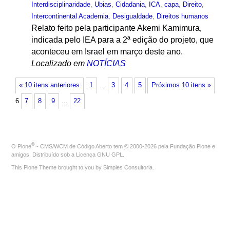
Interdisciplinaridade
,
Ubias
,
Cidadania
,
ICA
,
capa
,
Direito
,
Intercontinental Academia
,
Desigualdade
,
Direitos humanos
Relato feito pela participante Akemi Kamimura,
indicada pelo IEA para a 2ª edição do projeto, que
aconteceu em Israel em março deste ano.
Localizado em
NOTÍCIAS
« 10 itens anteriores
1
…
3
4
5
Próximos 10 itens »
6
7
8
9
…
22
®
O
Plone
- CMS/WCM de Código Aberto
tem
©
2000-2026 pela
Fundação Plone
e
amigos. Distribuído sob a
Licença GNU GPL
.
This Plone Theme brought to you by
Simples Consultoria
.