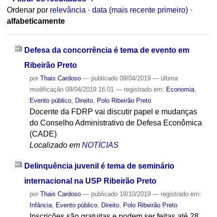
Ordenar por
relevância
·
data (mais recente primeiro)
·
alfabeticamente
Defesa da concorrência é tema de evento em
Ribeirão Preto
por
Thais Cardoso
—
publicado
09/04/2019
—
última
modificação
09/04/2019 16:01
— registrado em:
Economia
,
Evento público
,
Direito
,
Polo Ribeirão Preto
Docente da FDRP vai discutir papel e mudanças
do Conselho Administrativo de Defesa Econômica
(CADE)
Localizado em
NOTÍCIAS
Delinquência juvenil é tema de seminário
internacional na USP Ribeirão Preto
por
Thais Cardoso
—
publicado
18/10/2019
— registrado em:
Infância
,
Evento público
,
Direito
,
Polo Ribeirão Preto
Inscrições são gratuitas e podem ser feitas até 28