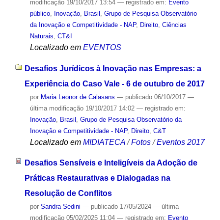
modificação
19/10/2017 13:54
— registrado em:
Evento
público
,
Inovação
,
Brasil
,
Grupo de Pesquisa Observatório
da Inovação e Competitividade - NAP
,
Direito
,
Ciências
Naturais
,
CT&I
Localizado em
EVENTOS
Desafios Jurídicos à Inovação nas Empresas: a
Experiência do Caso Vale - 6 de outubro de 2017
por
Maria Leonor de Calasans
—
publicado
06/10/2017
—
última modificação
19/10/2017 14:02
— registrado em:
Inovação
,
Brasil
,
Grupo de Pesquisa Observatório da
Inovação e Competitividade - NAP
,
Direito
,
C&T
Localizado em
MIDIATECA
/
Fotos
/
Eventos 2017
Desafios Sensíveis e Inteligíveis da Adoção de
Práticas Restaurativas e Dialogadas na
Resolução de Conflitos
por
Sandra Sedini
—
publicado
17/05/2024
—
última
modificação
05/02/2025 11:04
— registrado em:
Evento