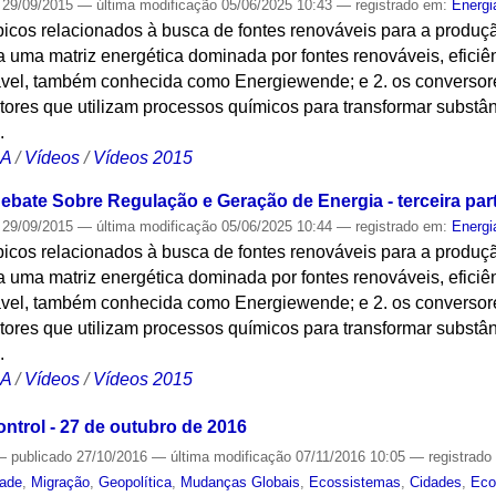
29/09/2015
—
última modificação
05/06/2025 10:43
— registrado em:
Energi
icos relacionados à busca de fontes renováveis para a produção
 uma matriz energética dominada por fontes renováveis, eficiê
vel, também conhecida como Energiewende; e 2. os conversore
atores que utilizam processos químicos para transformar subst
.
CA
/
Vídeos
/
Vídeos 2015
ebate Sobre Regulação e Geração de Energia - terceira par
29/09/2015
—
última modificação
05/06/2025 10:44
— registrado em:
Energi
icos relacionados à busca de fontes renováveis para a produção
 uma matriz energética dominada por fontes renováveis, eficiê
vel, também conhecida como Energiewende; e 2. os conversore
atores que utilizam processos químicos para transformar subst
.
CA
/
Vídeos
/
Vídeos 2015
trol - 27 de outubro de 2016
—
publicado
27/10/2016
—
última modificação
07/11/2016 10:05
— registrad
dade
,
Migração
,
Geopolítica
,
Mudanças Globais
,
Ecossistemas
,
Cidades
,
Eco