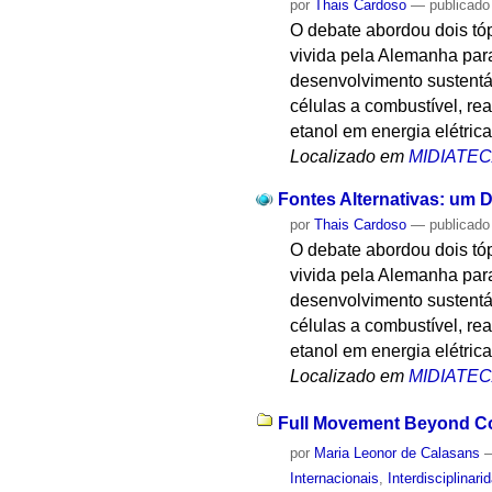
por
Thais Cardoso
—
publicado
O debate abordou dois tóp
vivida pela Alemanha para
desenvolvimento sustentá
células a combustível, re
etanol em energia elétrica
Localizado em
MIDIATE
Fontes Alternativas: um D
por
Thais Cardoso
—
publicado
O debate abordou dois tóp
vivida pela Alemanha para
desenvolvimento sustentá
células a combustível, re
etanol em energia elétrica
Localizado em
MIDIATE
Full Movement Beyond Con
por
Maria Leonor de Calasans
Internacionais
,
Interdisciplinari