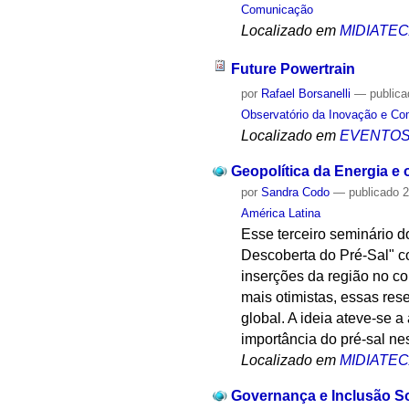
Comunicação
Localizado em
MIDIATE
Future Powertrain
por
Rafael Borsanelli
—
public
Observatório da Inovação e Co
Localizado em
EVENTO
Geopolítica da Energia e 
por
Sandra Codo
—
publicado
2
América Latina
Esse terceiro seminário d
Descoberta do Pré-Sal" co
inserções da região no co
mais otimistas, essas res
global. A ideia ateve-se 
importância do pré-sal ne
Localizado em
MIDIATE
Governança e Inclusão So