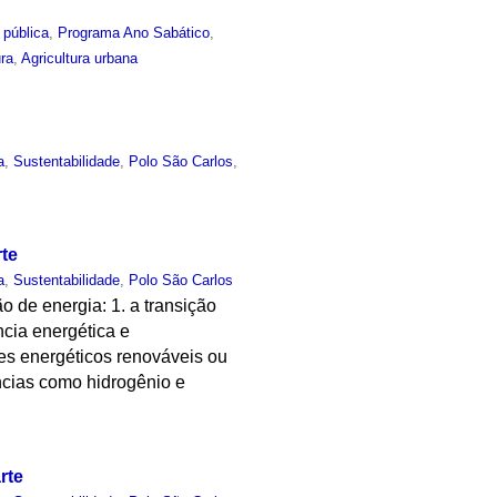
 pública
,
Programa Ano Sabático
,
ura
,
Agricultura urbana
a
,
Sustentabilidade
,
Polo São Carlos
,
rte
a
,
Sustentabilidade
,
Polo São Carlos
 de energia: 1. a transição
ncia energética e
s energéticos renováveis ou
âncias como hidrogênio e
rte