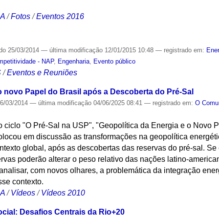
CA
/
Fotos
/
Eventos 2016
ado
25/03/2014
—
última modificação
12/01/2015 10:48
— registrado em:
Ener
mpetitividade - NAP
,
Engenharia
,
Evento público
S
/
Eventos e Reuniões
o novo Papel do Brasil após a Descoberta do Pré-Sal
6/03/2014
—
última modificação
04/06/2025 08:41
— registrado em:
O Com
o ciclo "O Pré-Sal na USP", "Geopolítica da Energia e o Novo P
locou em discussão as transformações na geopolítica energétic
ntexto global, após as descobertas das reservas do pré-sal. Se
ervas poderão alterar o peso relativo das nações latino-americ
a analisar, com novos olhares, a problemática da integração ene
sse contexto.
CA
/
Vídeos
/
Vídeos 2010
cial: Desafios Centrais da Rio+20