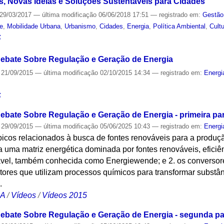
, Novas Ideias e Soluções Sustentáveis para Cidades
29/03/2017
—
última modificação
06/06/2018 17:51
— registrado em:
Gestão
de
,
Mobilidade Urbana
,
Urbanismo
,
Cidades
,
Energia
,
Política Ambiental
,
Cult
S
Debate Sobre Regulação e Geração de Energia
21/09/2015
—
última modificação
02/10/2015 14:34
— registrado em:
Energi
S
Debate Sobre Regulação e Geração de Energia - primeira pa
29/09/2015
—
última modificação
05/06/2025 10:43
— registrado em:
Energi
icos relacionados à busca de fontes renováveis para a produção
 uma matriz energética dominada por fontes renováveis, eficiê
vel, também conhecida como Energiewende; e 2. os conversore
atores que utilizam processos químicos para transformar subst
.
CA
/
Vídeos
/
Vídeos 2015
Debate Sobre Regulação e Geração de Energia - segunda pa