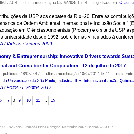
8/08/2014
—
última modificação
03/06/2025 16:14
— registrado em:
O Com
tribuições da USP aos debates da Rio+20. Entre as contribuiç
ernança da Ordem Ambiental Internacional e Inclusão Social" (
duação em Ciências Ambientais (Procam) e o site da USP esp
na universidade desde 1992, sobre temas vinculados à conferê
CA
/
Vídeos
/
Vídeos 2009
omy & Entrepreneurship: Innovative Drivers towards Sust
ial and Cross-border Cooperation - 12 de julho de 2017
—
publicado
18/07/2017
—
última modificação
18/07/2017 15:41
— registrad
sa da Universidade de São Paulo
,
Indústria
,
IEA
,
Internacionalização
,
Químic
CA
/
Fotos
/
Eventos 2017
6
7
8
9
10
11
…
15
000-2026 pela
Fundação Plone
e amigos. Distribuído sob a
Licença GNU GPL
.