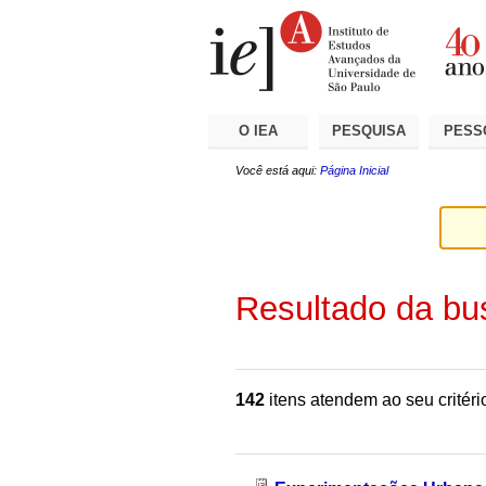
Ir
Ferramentas
Seções
para
Pessoais
o
conteúdo.
|
Ir
para
a
O IEA
PESQUISA
PESS
navegação
Você está aqui:
Página Inicial
Resultado da bu
142
itens atendem ao seu critéri