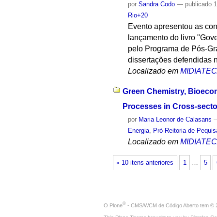
por
Sandra Codo
—
publicado
1
Rio+20
Evento apresentou as con
lançamento do livro "Gov
pelo Programa de Pós-Gra
dissertações defendidas 
Localizado em
MIDIATE
Green Chemistry, Bioecon
Processes in Cross-sector
por
Maria Leonor de Calasans
Energia
,
Pró-Reitoria de Pequi
Localizado em
MIDIATE
« 10 itens anteriores
1
…
5
®
O
Plone
- CMS/WCM de Código Aberto
tem
©
2