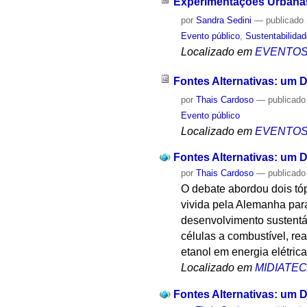
Experimentações Urbanas
por
Sandra Sedini
—
publicado
Evento público
,
Sustentabilida
Localizado em
EVENTO
Fontes Alternativas: um 
por
Thais Cardoso
—
publicado
Evento público
Localizado em
EVENTO
Fontes Alternativas: um 
por
Thais Cardoso
—
publicado
O debate abordou dois tóp
vivida pela Alemanha para
desenvolvimento sustentá
células a combustível, re
etanol em energia elétrica
Localizado em
MIDIATE
Fontes Alternativas: um 