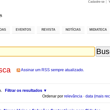
Cadastre-se
Busca
Busca
Avançad
OAS
EVENTOS
REVISTA
NOTÍCIAS
MIDIATECA
sca
Assinar um RSS sempre atualizado.
o.
Filtrar os resultados
Ordenar por
relevância
·
data (mais rec