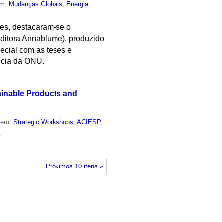
um
,
Mudanças Globais
,
Energia
,
ões, destacaram-se o
Editora Annablume), produzido
ecial com as teses e
ncia da ONU.
ainable Products and
o em:
Strategic Workshops
,
ACIESP
,
a
Próximos 10 itens »