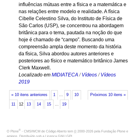
influências mútuas entre a física e a matemática e
nas relações entre modelo e realidade. A física
Cibelle Celestino Silva, do Instituto de Física de
São Carlos (USP), se concentrou na abordagem
britânica para o tema, pautada na noção do que
hoje é chamado de “campo”. Buscando uma
compreensão ampla deste momento da história
da física, Silva abordou autores anteriores e
posteriores ao físico e matemático britânico James
Clerk Maxwell.
Localizado em
MIDIATECA
/
Vídeos
/
Vídeos
2019
« 10 itens anteriores
1
…
9
10
Próximos 10 itens »
11
12
13
14
15
…
19
®
O
Plone
- CMS/WCM de Código Aberto
tem
©
2000-2026 pela
Fundação Plone
e
amigos. Distribuído sob a
Licença GNU GPL
.