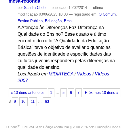
mesa-redonda
por
Sandra Codo
—
publicado
19/02/2014
—
última
modificação
03/06/2025 10:08
— registrado em:
O Comum
,
Ensino Público
,
Educação
,
Brasil
A Atenção às Diferenças Faz Diferença na
Qualidade do Ensino? Esse quarto e último
encontro do ciclo "A Qualidade da Educação
Básica" teve o objetivo de avaliar o quanto as
questões de identidade e especificidades das
culturas juvenis respondem pelas diferenças na
qualidade do ensino.
Localizado em
MIDIATECA
/
Vídeos
/
Vídeos
2007
« 10 itens anteriores
1
…
5
6
7
Próximos 10 itens »
8
9
10
11
…
63
®
O
Plone
- CMS/WCM de Código Aberto
tem
©
2000-2026 pela
Fundação Plone
e