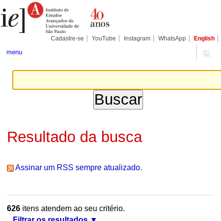
Ir
Ferramentas
Seções
para
Pessoais
o
conteúdo.
|
Cadastre-se
YouTube
Instagram
WhatsApp
English
Ir
para
menu
a
navegação
Resultado da busca
Assinar um RSS sempre atualizado.
626
itens atendem ao seu critério.
Filtrar os resultados