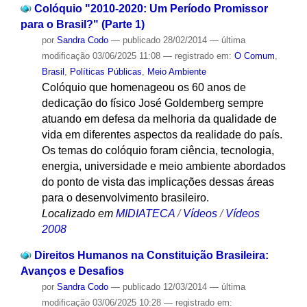
Colóquio "2010-2020: Um Período Promissor
para o Brasil?" (Parte 1)
por
Sandra Codo
—
publicado
28/02/2014
—
última
modificação
03/06/2025 11:08
— registrado em:
O Comum
,
Brasil
,
Políticas Públicas
,
Meio Ambiente
Colóquio que homenageou os 60 anos de
dedicação do físico José Goldemberg sempre
atuando em defesa da melhoria da qualidade de
vida em diferentes aspectos da realidade do país.
Os temas do colóquio foram ciência, tecnologia,
energia, universidade e meio ambiente abordados
do ponto de vista das implicações dessas áreas
para o desenvolvimento brasileiro.
Localizado em
MIDIATECA
/
Vídeos
/
Vídeos
2008
Direitos Humanos na Constituição Brasileira:
Avanços e Desafios
por
Sandra Codo
—
publicado
12/03/2014
—
última
modificação
03/06/2025 10:28
— registrado em: