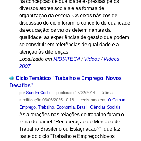
na concepção de qualidade expressas pelos
diversos atores sociais e as formas de
organização da escola. Os eixos básicos de
discussão do ciclo foram: o conceito de qualidade
da educação; os vários determinantes da
qualidade; as experiências de gestão que podem
se constituir em referências de qualidade e a
atenção às diferenças.
Localizado em
MIDIATECA
/
Vídeos
/
Vídeos
2007
Ciclo Temático "Trabalho e Emprego: Novos
Desafios"
por
Sandra Codo
—
publicado
17/02/2014
—
última
modificação
03/06/2025 10:18
— registrado em:
O Comum
,
Emprego
,
Trabalho
,
Economia
,
Brasil
,
Ciências Sociais
As alterações nas relações de trabalho foram o
tema do painel "Recuperação do Mercado de
Trabalho Brasileiro ou Estagnação?", que faz
parte do ciclo “Trabalho e Emprego: Novos