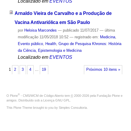
Localizado em
EVENTOS
Arnaldo Vieira de Carvalho e a Produção de
Vacina Antivariólica em São Paulo
por
Heloisa Marcondes
—
publicado
11/07/2017
—
última
modificação
11/05/2018 10:52
— registrado em:
Medicina
,
Evento público
,
Health
,
Grupo de Pesquisa Khronos: História
da Ciência, Epistemologia e Medicina
Localizado em
EVENTOS
1
2
3
4
…
19
Próximos 10 itens »
®
O
Plone
- CMS/WCM de Código Aberto
tem
©
2000-2026 pela
Fundação Plone
e
amigos. Distribuído sob a
Licença GNU GPL
.
This Plone Theme brought to you by
Simples Consultoria
.