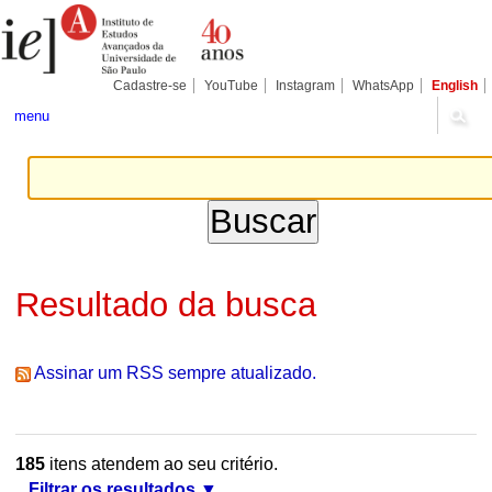
Ir
Ferramentas
Seções
para
Pessoais
o
conteúdo.
|
Cadastre-se
YouTube
Instagram
WhatsApp
English
Ir
para
menu
a
navegação
Resultado da busca
Assinar um RSS sempre atualizado.
185
itens atendem ao seu critério.
Filtrar os resultados