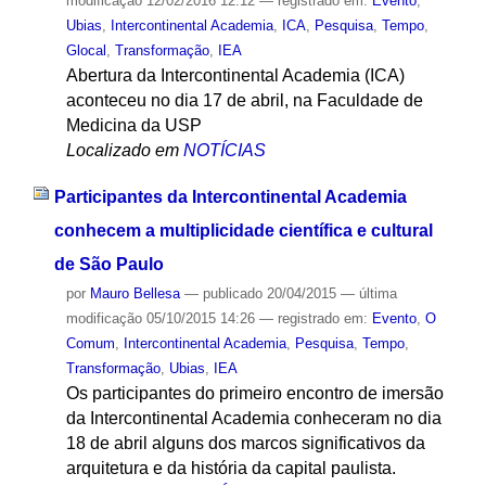
modificação
12/02/2016 12:12
— registrado em:
Evento
,
Ubias
,
Intercontinental Academia
,
ICA
,
Pesquisa
,
Tempo
,
Glocal
,
Transformação
,
IEA
Abertura da Intercontinental Academia (ICA)
aconteceu no dia 17 de abril, na Faculdade de
Medicina da USP
Localizado em
NOTÍCIAS
Participantes da Intercontinental Academia
conhecem a multiplicidade científica e cultural
de São Paulo
por
Mauro Bellesa
—
publicado
20/04/2015
—
última
modificação
05/10/2015 14:26
— registrado em:
Evento
,
O
Comum
,
Intercontinental Academia
,
Pesquisa
,
Tempo
,
Transformação
,
Ubias
,
IEA
Os participantes do primeiro encontro de imersão
da Intercontinental Academia conheceram no dia
18 de abril alguns dos marcos significativos da
arquitetura e da história da capital paulista.