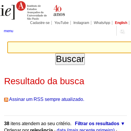
Ir
Ferramentas
Seções
para
Pessoais
o
conteúdo.
|
Cadastre-se
YouTube
Instagram
WhatsApp
English
Ir
para
menu
a
navegação
Resultado da busca
Assinar um RSS sempre atualizado.
38
itens atendem ao seu critério.
Filtrar os resultados
Ordenar por
relevância
·
data (mais recente primeiro)
·