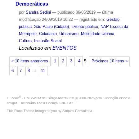
Democráticas
por
Sandra Sedini
—
publicado
06/05/2019
—
última
modificação
24/09/2019 18:22
— registrado em:
Gestão
pública
,
São Paulo (Cidade)
,
Evento público
,
NAP Escola da
Metrópole
,
Cidadania
,
Urbanismo
,
Mobilidade Urbana
,
Cultura
,
Inclusão Social
Localizado em
EVENTOS
« 10 itens anteriores
1
2
3
4
5
Próximos 10 itens »
6
7
8
…
11
®
O
Plone
- CMS/WCM de Código Aberto
tem
©
2000-2026 pela
Fundação Plone
e
amigos. Distribuído sob a
Licença GNU GPL
.
This Plone Theme brought to you by
Simples Consultoria
.