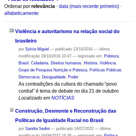
Ordenar por
relevância
·
data (mais recente primeiro)
·
alfabeticamente
Violência e autoritarismo na relação social do
brasileiro
por
Sylvia Miguel
—
publicado
13/10/2016
—
última
modificação
19/10/2016 10:47
— registrado em:
Pobreza
,
Brasil
,
Cidadania
,
Direitos humanos
,
História
,
Violência
,
Grupo de Pesquisa Nutrição e Pobreza
,
Políticas Públicas
,
Democracia
,
Desigualdade
,
Poder
As contradições da cultura do chamado “povo
cordial” é tema de debate no dia 21 de outubro
Localizado em
NOTÍCIAS
Construção, Desmonte e Reconstrução das
Políticas de Igualdade Racial no Brasil
por
Sandra Sedini
—
publicado
14/07/2022
—
última
modificação
16/09/2022 16:38
— registrado em:
Política
,