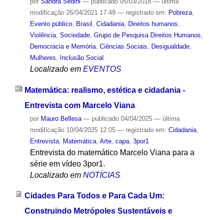
por
Sandra Sedini
—
publicado
05/03/2018
—
última
modificação
26/04/2021 17:49
— registrado em:
Pobreza
,
Evento público
,
Brasil
,
Cidadania
,
Direitos humanos
,
Violência
,
Sociedade
,
Grupo de Pesquisa Direitos Humanos,
Democracia e Memória
,
Ciências Sociais
,
Desigualdade
,
Mulheres
,
Inclusão Social
Localizado em
EVENTOS
Matemática: realismo, estética e cidadania -
Entrevista com Marcelo Viana
por
Mauro Bellesa
—
publicado
04/04/2025
—
última
modificação
10/04/2025 12:05
— registrado em:
Cidadania
,
Entrevista
,
Matemática
,
Arte
,
capa
,
3por1
Entrevista do matemático Marcelo Viana para a
série em vídeo 3por1.
Localizado em
NOTÍCIAS
Cidades Para Todos e Para Cada Um:
Construindo Metrópoles Sustentáveis e