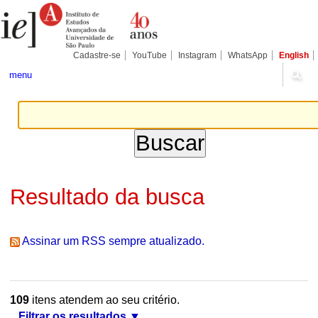
Ir
Ferramentas
Seções
para
Pessoais
o
conteúdo.
|
Cadastre-se
YouTube
Instagram
WhatsApp
English
Ir
para
menu
a
navegação
Resultado da busca
Assinar um RSS sempre atualizado.
109
itens atendem ao seu critério.
Filtrar os resultados