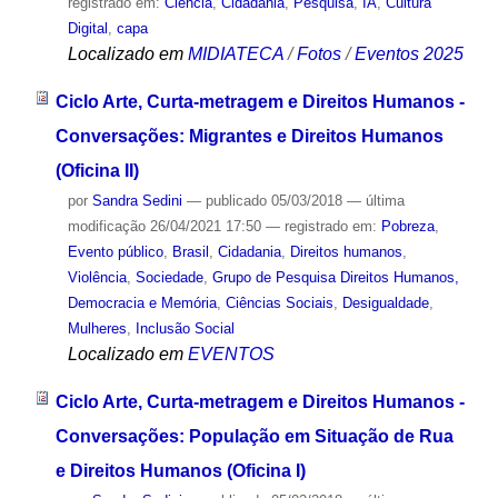
registrado em:
Ciência
,
Cidadania
,
Pesquisa
,
IA
,
Cultura
Digital
,
capa
Localizado em
MIDIATECA
/
Fotos
/
Eventos 2025
Ciclo Arte, Curta-metragem e Direitos Humanos -
Conversações: Migrantes e Direitos Humanos
(Oficina II)
por
Sandra Sedini
—
publicado
05/03/2018
—
última
modificação
26/04/2021 17:50
— registrado em:
Pobreza
,
Evento público
,
Brasil
,
Cidadania
,
Direitos humanos
,
Violência
,
Sociedade
,
Grupo de Pesquisa Direitos Humanos,
Democracia e Memória
,
Ciências Sociais
,
Desigualdade
,
Mulheres
,
Inclusão Social
Localizado em
EVENTOS
Ciclo Arte, Curta-metragem e Direitos Humanos -
Conversações: População em Situação de Rua
e Direitos Humanos (Oficina I)