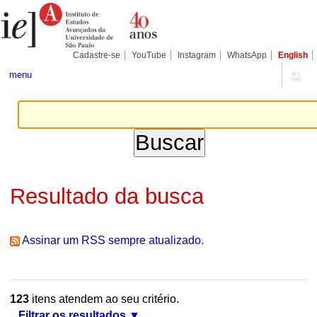
Ir
Ferramentas
Seções
para
Pessoais
o
conteúdo.
|
Cadastre-se
YouTube
Instagram
WhatsApp
English
Ir
para
menu
a
navegação
Resultado da busca
Assinar um RSS sempre atualizado.
123
itens atendem ao seu critério.
Filtrar os resultados