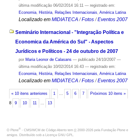
última modificação
06/02/2014 16:11
— registrado em:
Economia
,
História
,
Relações Internacionais
,
América Latina
Localizado em
MIDIATECA
/
Fotos
/
Eventos 2007
Seminário Internacional - "Integração Política e
Economica da América do Sul" - Aspectos
Jurídicos e Políticos - 24 de outubro de 2007
por
Maria Leonor de Calasans
—
publicado
24/10/2007
—
última modificação
10/02/2014 16:43
— registrado em:
Economia
,
História
,
Relações Internacionais
,
América Latina
Localizado em
MIDIATECA
/
Fotos
/
Eventos 2007
« 10 itens anteriores
1
…
5
6
7
Próximos 10 itens »
8
9
10
11
…
13
®
O
Plone
- CMS/WCM de Código Aberto
tem
©
2000-2026 pela
Fundação Plone
e
amigos. Distribuído sob a
Licença GNU GPL
.