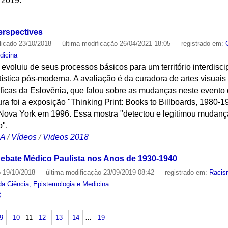
e 2019.
S
erspectives
licado
23/10/2018
—
última modificação
26/04/2021 18:05
— registrado em:
dicina
voluiu de seus processos básicos para um território interdisci
rtística pós-moderna. A avaliação é da curadora de artes visuai
áficas da Eslovênia, que falou sobre as mudanças neste evento
ra foi a exposição "Thinking Print: Books to Billboards, 1980-
Nova York em 1996. Essa mostra "detectou e legitimou mudan
".
CA
/
Vídeos
/
Videos 2018
ebate Médico Paulista nos Anos de 1930-1940
o
19/10/2018
—
última modificação
23/09/2019 08:42
— registrado em:
Racis
da Ciência, Epistemologia e Medicina
S
9
10
11
12
13
14
…
19