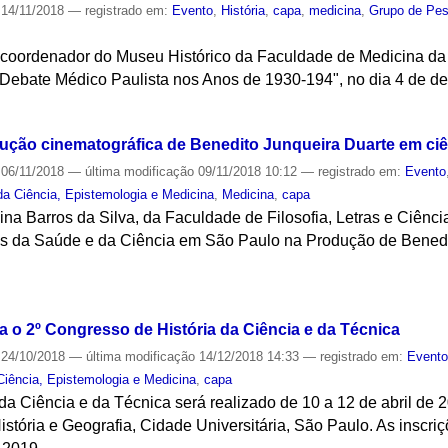
14/11/2018
— registrado em:
Evento
,
História
,
capa
,
medicina
,
Grupo de Pesq
, coordenador do Museu Histórico da Faculdade de Medicina da 
ebate Médico Paulista nos Anos de 1930-194", no dia 4 de de
S
dução cinematográfica de Benedito Junqueira Duarte em ci
06/11/2018
—
última modificação
09/11/2018 10:12
— registrado em:
Evento
da Ciência, Epistemologia e Medicina
,
Medicina
,
capa
gina Barros da Silva, da Faculdade de Filosofia, Letras e Ciê
ns da Saúde e da Ciência em São Paulo na Produção de Benedi
S
a o 2º Congresso de História da Ciência e da Técnica
24/10/2018
—
última modificação
14/12/2018 14:33
— registrado em:
Event
Ciência, Epistemologia e Medicina
,
capa
da Ciência e da Técnica será realizado de 10 a 12 de abril de 2
stória e Geografia, Cidade Universitária, São Paulo. As inscri