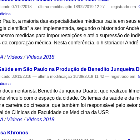
licado
07/12/2018
—
última modificação
18/09/2019 12:27
— registrado em:
dicina
 Paulo, a maioria das especialidades médicas trazia em seus
ia científica” a ser implementada, segundo o historiador Andr
mesmo medidas para impor restrições e até a supressão de ind
 da corporação médica. Nesta conferência, o historiador André
CA
/
Vídeos
/
Videos 2018
 Saúde em São Paulo na Produção de Benedito Junqueira D
licado
30/11/2018
—
última modificação
18/09/2019 11:42
— registrado em:
G
dicina
o documentarista Benedito Junqueira Duarte, que realizou film
te vínculo com o espaço da cidade. Os temas da saúde e da me
a carreira do cineasta, que também foi responsável pelo setor d
tal de Clínicas da Faculdade de Medicina da USP.
CA
/
Vídeos
/
Videos 2018
isa Khronos