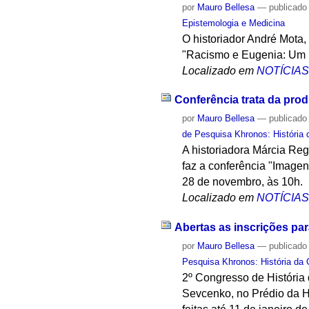
por
Mauro Bellesa
—
publicado
Epistemologia e Medicina
O historiador André Mota
"Racismo e Eugenia: Um D
Localizado em
NOTÍCIA
Conferência trata da pro
por
Mauro Bellesa
—
publicado
de Pesquisa Khronos: História 
A historiadora Márcia Re
faz a conferência "Image
28 de novembro, às 10h.
Localizado em
NOTÍCIA
Abertas as inscrições par
por
Mauro Bellesa
—
publicado
Pesquisa Khronos: História da 
2º Congresso de História 
Sevcenko, no Prédio da Hi