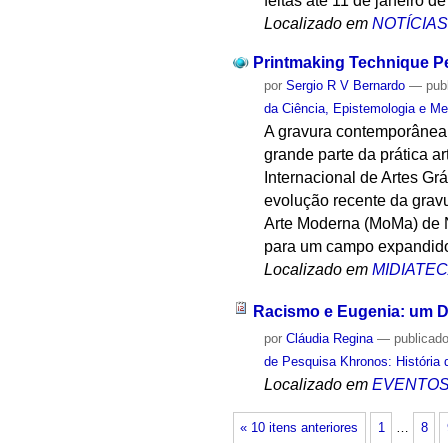
feitas até 11 de janeiro d
Localizado em
NOTÍCIA
Printmaking Technique P
por
Sergio R V Bernardo
—
pub
da Ciência, Epistemologia e Me
A gravura contemporânea e
grande parte da prática a
Internacional de Artes Gr
evolução recente da gravu
Arte Moderna (MoMa) de 
para um campo expandido
Localizado em
MIDIATE
Racismo e Eugenia: um D
por
Cláudia Regina
—
publicad
de Pesquisa Khronos: História 
Localizado em
EVENTO
« 10 itens anteriores
1
…
8