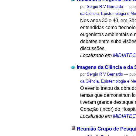
por
Sergio R V Bernardo
—
pub
da Ciência, Epistemologia e Me
Nos anos 30 e 40, em São
entendidas como “tecnolog
eugenistas ambientais e 
debates entre subdivisões
discussões.
Localizado em
MIDIATE
Imagens da Ciência e da
por
Sergio R V Bernardo
—
pub
da Ciência, Epistemologia e Me
O evento tratou da obra d
temas que demonstram for
tiveram grande destaque n
Coração (Incor) do Hospi
Localizado em
MIDIATE
Reunião Grupo de Pesqu