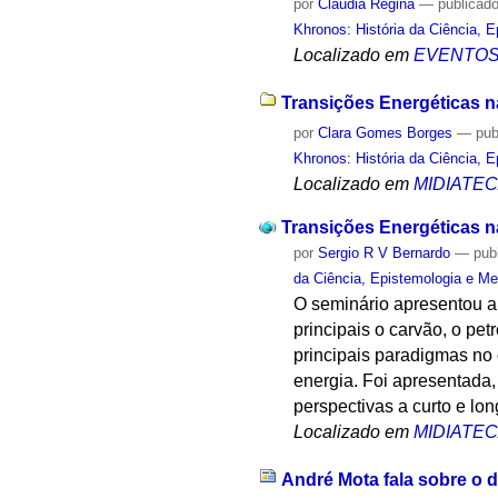
por
Cláudia Regina
—
publicad
Khronos: História da Ciência, 
Localizado em
EVENTO
Transições Energéticas na
por
Clara Gomes Borges
—
pub
Khronos: História da Ciência, 
Localizado em
MIDIATE
Transições Energéticas na
por
Sergio R V Bernardo
—
pub
da Ciência, Epistemologia e Me
O seminário apresentou a 
principais o carvão, o pet
principais paradigmas no 
energia. Foi apresentada,
perspectivas a curto e lon
Localizado em
MIDIATE
André Mota fala sobre o 