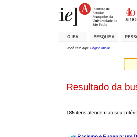
Ir
Ferramentas
Seções
para
Pessoais
o
conteúdo.
|
Ir
para
a
O IEA
PESQUISA
PESS
navegação
Você está aqui:
Página Inicial
Resultado da bu
185
itens atendem ao seu critéri
Racismo e Eugenia: um D