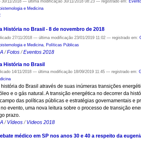
o
30/11/2018
—
última modificação
30/11/2018 08:23
— registrado em:
Evento
Epistemologia e Medicina
S
 História no Brasil - 8 de novembro de 2018
licado
27/11/2018
—
última modificação
23/01/2019 11:02
— registrado em:
Epistemologia e Medicina
,
Políticas Públicas
CA
/
Fotos
/
Eventos 2018
 História no Brasil
licado
14/11/2018
—
última modificação
18/09/2019 11:45
— registrado em:
G
dicina
história do Brasil através de suas inúmeras transições energét
róleo e o gás natural. A transição energética no decorrer da hist
campo das políticas públicas e estratégias governamentais e p
 no evento, uma nova leitura sobre o processo de transição ene
go prazo.
CA
/
Vídeos
/
Videos 2018
debate médico em SP nos anos 30 e 40 a respeito da eugeni