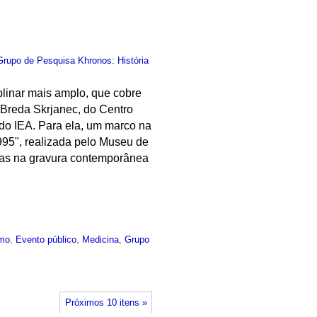
Grupo de Pesquisa Khronos: História
plinar mais amplo, que cobre
s Breda Skrjanec, do Centro
 do IEA. Para ela, um marco na
1995", realizada pelo Museu de
ças na gravura contemporânea
mo
,
Evento público
,
Medicina
,
Grupo
Próximos 10 itens »