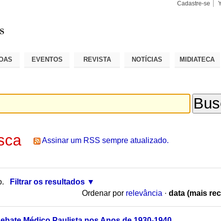
Cadastre-se
Busca
Busca
Avançad
OAS
EVENTOS
REVISTA
NOTÍCIAS
MIDIATECA
sca
Assinar um RSS sempre atualizado.
o.
Filtrar os resultados
Ordenar por
relevância
·
data (mais rec
ebate Médico Paulista nos Anos de 1930-1940