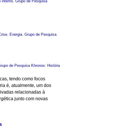
 interno
,
Grupo de Pesquisa
Crise
,
Energia
,
Grupo de Pesquisa
rupo de Pesquisa Khronos: História
icas, tendo como focos
ória é, atualmente, um dos
rivadas relacionadas à
rgética junto com novas
a