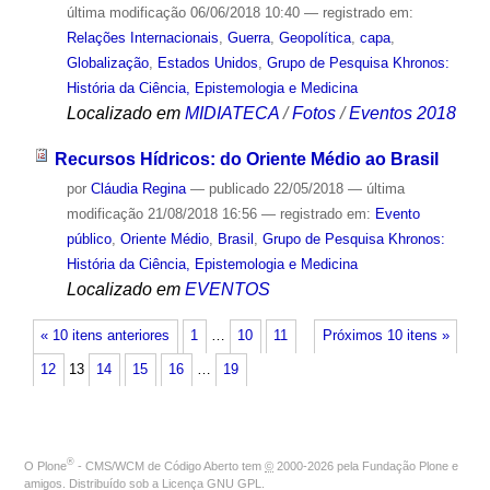
última modificação
06/06/2018 10:40
— registrado em:
Relações Internacionais
,
Guerra
,
Geopolítica
,
capa
,
Globalização
,
Estados Unidos
,
Grupo de Pesquisa Khronos:
História da Ciência, Epistemologia e Medicina
Localizado em
MIDIATECA
/
Fotos
/
Eventos 2018
Recursos Hídricos: do Oriente Médio ao Brasil
por
Cláudia Regina
—
publicado
22/05/2018
—
última
modificação
21/08/2018 16:56
— registrado em:
Evento
público
,
Oriente Médio
,
Brasil
,
Grupo de Pesquisa Khronos:
História da Ciência, Epistemologia e Medicina
Localizado em
EVENTOS
« 10 itens anteriores
1
…
10
11
Próximos 10 itens »
12
13
14
15
16
…
19
®
O
Plone
- CMS/WCM de Código Aberto
tem
©
2000-2026 pela
Fundação Plone
e
amigos. Distribuído sob a
Licença GNU GPL
.