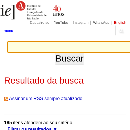
Ir
Ferramentas
Seções
para
Pessoais
o
conteúdo.
|
Cadastre-se
YouTube
Instagram
WhatsApp
English
Ir
para
menu
a
navegação
Resultado da busca
Assinar um RSS sempre atualizado.
185
itens atendem ao seu critério.
Filtrar os resultados