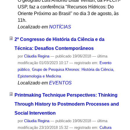
O geógrafo Luís Antonio Bittar Venturi, da FFLCH-
USP, faz a conferência "Recursos Hídricos: Do
Oriente Próximo ao Brasil" no dia 3 de agosto, às
11h.
Localizado em
NOTÍCIAS
2º Congresso de História da Ciência e da
Técnica: Desafios Contemporâneos
por
Cláudia Regina
—
publicado
19/06/2018
—
última
modificação
01/03/2023 10:17
— registrado em:
Evento
público
,
Grupo de Pesquisa Khronos: História da Ciência,
Epistemologia e Medicina
Localizado em
EVENTOS
Printmaking Technique Perspectives: Thinking
Through History to Postmodern Processes and
Social Intervention
por
Cláudia Regina
—
publicado
19/06/2018
—
última
modificação
23/10/2018 15:32
— registrado em:
Cultura