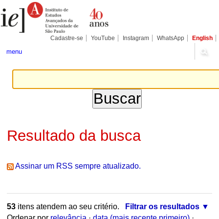
Ir
Ferramentas
Seções
para
Pessoais
o
conteúdo.
|
Cadastre-se
YouTube
Instagram
WhatsApp
English
Ir
para
menu
a
navegação
Resultado da busca
Assinar um RSS sempre atualizado.
53
itens atendem ao seu critério.
Filtrar os resultados
Ordenar por
relevância
·
data (mais recente primeiro)
·