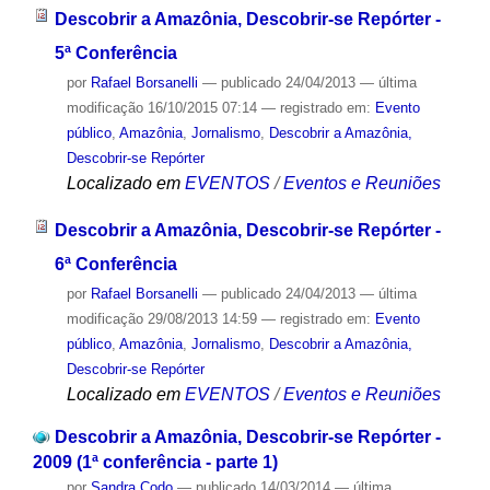
Descobrir a Amazônia, Descobrir-se Repórter -
5ª Conferência
por
Rafael Borsanelli
—
publicado
24/04/2013
—
última
modificação
16/10/2015 07:14
— registrado em:
Evento
público
,
Amazônia
,
Jornalismo
,
Descobrir a Amazônia,
Descobrir-se Repórter
Localizado em
EVENTOS
/
Eventos e Reuniões
Descobrir a Amazônia, Descobrir-se Repórter -
6ª Conferência
por
Rafael Borsanelli
—
publicado
24/04/2013
—
última
modificação
29/08/2013 14:59
— registrado em:
Evento
público
,
Amazônia
,
Jornalismo
,
Descobrir a Amazônia,
Descobrir-se Repórter
Localizado em
EVENTOS
/
Eventos e Reuniões
Descobrir a Amazônia, Descobrir-se Repórter -
2009 (1ª conferência - parte 1)
por
Sandra Codo
—
publicado
14/03/2014
—
última