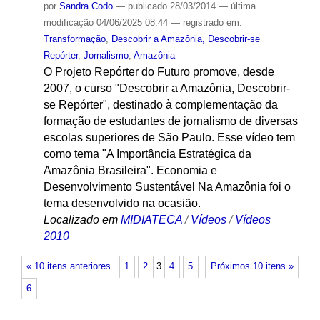
por
Sandra Codo
—
publicado
28/03/2014
—
última
modificação
04/06/2025 08:44
— registrado em:
Transformação
,
Descobrir a Amazônia, Descobrir-se
Repórter
,
Jornalismo
,
Amazônia
O Projeto Repórter do Futuro promove, desde
2007, o curso "Descobrir a Amazônia, Descobrir-
se Repórter", destinado à complementação da
formação de estudantes de jornalismo de diversas
escolas superiores de São Paulo. Esse vídeo tem
como tema "A Importância Estratégica da
Amazônia Brasileira". Economia e
Desenvolvimento Sustentável Na Amazônia foi o
tema desenvolvido na ocasião.
Localizado em
MIDIATECA
/
Vídeos
/
Vídeos
2010
« 10 itens anteriores
1
2
3
4
5
Próximos 10 itens »
6