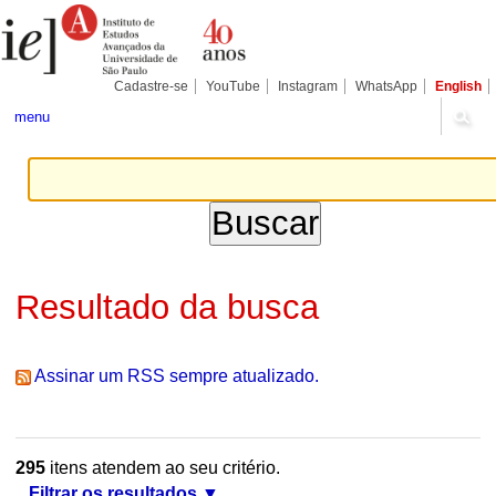
Ir
Ferramentas
Seções
para
Pessoais
o
conteúdo.
|
Cadastre-se
YouTube
Instagram
WhatsApp
English
Ir
para
menu
a
navegação
Resultado da busca
Assinar um RSS sempre atualizado.
295
itens atendem ao seu critério.
Filtrar os resultados