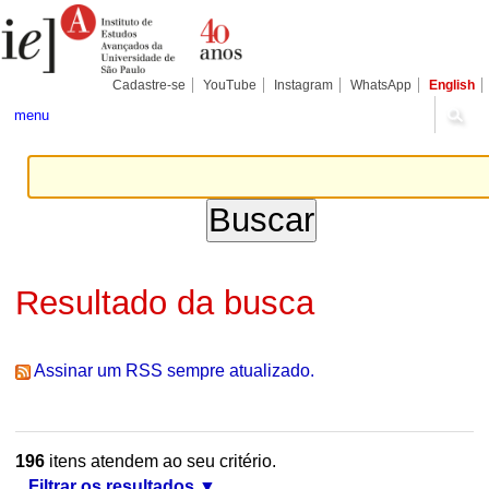
Ir
Ferramentas
Seções
para
Pessoais
o
conteúdo.
|
Cadastre-se
YouTube
Instagram
WhatsApp
English
Ir
para
menu
a
navegação
Resultado da busca
Assinar um RSS sempre atualizado.
196
itens atendem ao seu critério.
Filtrar os resultados