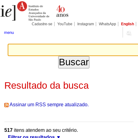
Ir
Ferramentas
Seções
para
Pessoais
o
conteúdo.
|
Cadastre-se
YouTube
Instagram
WhatsApp
English
Ir
para
menu
a
navegação
Resultado da busca
Assinar um RSS sempre atualizado.
517
itens atendem ao seu critério.
Filtrar os resultados