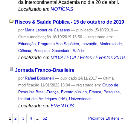
da Intercontinental Academia no dia 20 de abril.
Localizado em
NOTÍCIAS
Riscos & Saúde Pública - 15 de outubro de 2019
por
Maria Leonor de Calasans
—
publicado
15/10/2019
—
última modificação
16/10/2019 13:56
— registrado em:
Educação
,
Programa Ano Sabático
,
Inovação
,
Modernidade
,
Ciência
,
Pesquisa
,
Sociedade
,
Saúde
Localizado em
MIDIATECA
/
Fotos
/
Eventos 2019
Jornada Franco-Brasileira
por
Rafael Borsanelli
—
publicado
14/11/2017
—
última
modificação
11/01/2022 15:04
— registrado em:
Grupo de
Pesquisa Brasil-França
,
Evento público
,
França
,
Pesquisa
,
Institut des Amériques (IdA)
,
Universidade
Localizado em
EVENTOS
1
2
3
4
…
52
Próximos 10 itens »