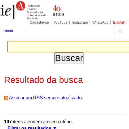
Ir
Ferramentas
Seções
para
Pessoais
o
conteúdo.
|
Cadastre-se
YouTube
Instagram
WhatsApp
English
Ir
para
menu
a
navegação
Resultado da busca
Assinar um RSS sempre atualizado.
107
itens atendem ao seu critério.
Filtrar os resultados