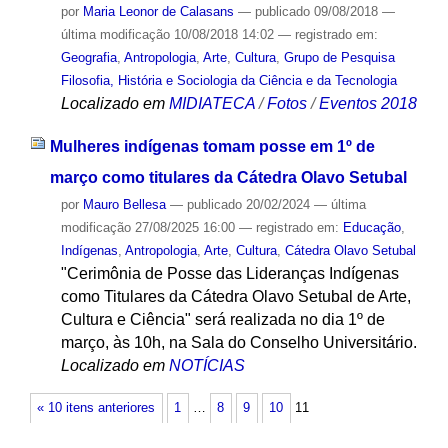
por
Maria Leonor de Calasans
—
publicado
09/08/2018
—
última modificação
10/08/2018 14:02
— registrado em:
Geografia
,
Antropologia
,
Arte
,
Cultura
,
Grupo de Pesquisa
Filosofia, História e Sociologia da Ciência e da Tecnologia
Localizado em
MIDIATECA
/
Fotos
/
Eventos 2018
Mulheres indígenas tomam posse em 1º de
março como titulares da Cátedra Olavo Setubal
por
Mauro Bellesa
—
publicado
20/02/2024
—
última
modificação
27/08/2025 16:00
— registrado em:
Educação
,
Indígenas
,
Antropologia
,
Arte
,
Cultura
,
Cátedra Olavo Setubal
"Cerimônia de Posse das Lideranças Indígenas
como Titulares da Cátedra Olavo Setubal de Arte,
Cultura e Ciência" será realizada no dia 1º de
março, às 10h, na Sala do Conselho Universitário.
Localizado em
NOTÍCIAS
« 10 itens anteriores
1
…
8
9
10
11