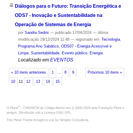
Diálogos para o Futuro: Transição Energética e
ODS7 - Inovação e Sustentabilidade na
Operação de Sistemas de Energia
por
Sandra Sedini
—
publicado
17/04/2024
—
última
modificação
19/12/2024 11:48
— registrado em:
Tecnologia
,
Programa Ano Sabático
,
ODS07 - Energia Acessível e
Limpa
,
Sustentabilidade
,
Evento público
,
Energia
Localizado em
EVENTOS
« 10 itens anteriores
1
…
8
9
Próximos 10 itens »
10
11
12
13
14
15
®
O
Plone
- CMS/WCM de Código Aberto
tem
©
2000-2026 pela
Fundação Plone
e
amigos. Distribuído sob a
Licença GNU GPL
.
This Plone Theme brought to you by
Simples Consultoria
.