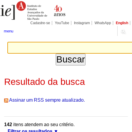
Ir
Ferramentas
Seções
para
Pessoais
o
conteúdo.
|
Cadastre-se
YouTube
Instagram
WhatsApp
English
Ir
para
menu
a
navegação
Resultado da busca
Assinar um RSS sempre atualizado.
142
itens atendem ao seu critério.
Filtrar os resultados