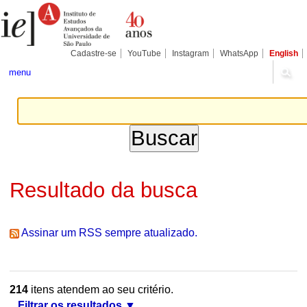
Ir
Ferramentas
Seções
para
Pessoais
o
conteúdo.
|
Cadastre-se
YouTube
Instagram
WhatsApp
English
Ir
para
menu
a
navegação
Resultado da busca
Assinar um RSS sempre atualizado.
214
itens atendem ao seu critério.
Filtrar os resultados