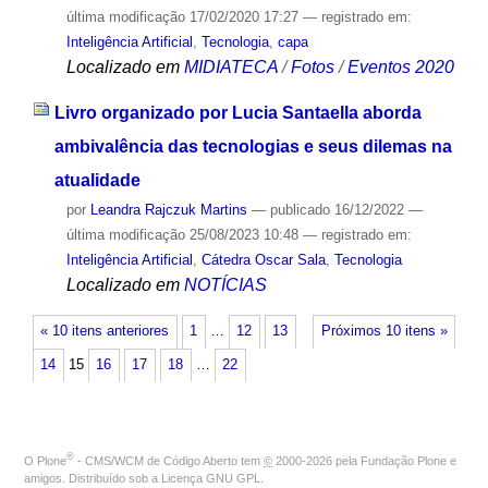
última modificação
17/02/2020 17:27
— registrado em:
Inteligência Artificial
,
Tecnologia
,
capa
Localizado em
MIDIATECA
/
Fotos
/
Eventos 2020
Livro organizado por Lucia Santaella aborda
ambivalência das tecnologias e seus dilemas na
atualidade
por
Leandra Rajczuk Martins
—
publicado
16/12/2022
—
última modificação
25/08/2023 10:48
— registrado em:
Inteligência Artificial
,
Cátedra Oscar Sala
,
Tecnologia
Localizado em
NOTÍCIAS
« 10 itens anteriores
1
…
12
13
Próximos 10 itens »
14
15
16
17
18
…
22
®
O
Plone
- CMS/WCM de Código Aberto
tem
©
2000-2026 pela
Fundação Plone
e
amigos. Distribuído sob a
Licença GNU GPL
.