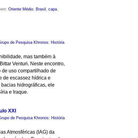
o em:
Oriente Médio
,
Brasil
,
capa
,
Grupo de Pesquisa Khronos: História
onibilidade, mas também à
ittar Venturi. Neste encontro,
o de uso compartilhado de
e de escassez hídrica e
 bacias hidrográficas, ele
íria e Iraque.
ulo XXI
Grupo de Pesquisa Khronos: História
ias Atmosféricas (IAG) da