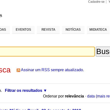
Cadastre-se
Busca
Busca
Avançad
OAS
EVENTOS
REVISTA
NOTÍCIAS
MIDIATECA
sca
Assinar um RSS sempre atualizado.
o.
Filtrar os resultados
Ordenar por
relevância
·
data (mais re