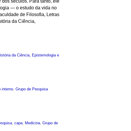
dos séculos. Para tanto, ele
logia — o estudo da vida no
aculdade de Filosofia, Letras
ória da Ciência,
stória da Ciência, Epistemologia e
 interno
,
Grupo de Pesquisa
esquisa
,
capa
,
Medicina
,
Grupo de