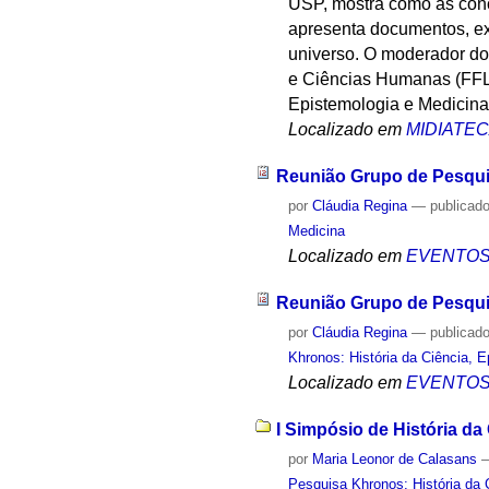
USP, mostra como as conc
apresenta documentos, exc
universo. O moderador do 
e Ciências Humanas (FFL
Epistemologia e Medicina
Localizado em
MIDIATE
Reunião Grupo de Pesqu
por
Cláudia Regina
—
publicad
Medicina
Localizado em
EVENTO
Reunião Grupo de Pesqu
por
Cláudia Regina
—
publicad
Khronos: História da Ciência, 
Localizado em
EVENTO
I Simpósio de História da 
por
Maria Leonor de Calasans
Pesquisa Khronos: História da 