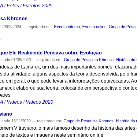
CA
/
Fotos
/
Eventos 2025
isa Khronos
o
29/02/2024
— registrado em:
Evento interno
,
Evento online
,
Grupo de Pesqui
S
que Ele Realmente Pensava sobre Evolução
licado
01/09/2020
— registrado em:
Grupo de Pesquisa Khronos: História da 
 ideias de Lamarck, um dos mais importantes nomes relacionad
 da atividade, alguns aspectos da teoria desenvolvida pelo fr
o em geral, o que pode levar a interpretações equivocadas. Ao 
marck elaborou sua teoria, colocando em perspectiva o context
pares.
CA
/
Vídeos
/
Vídeos 2020
viano
licado
13/11/2020
— registrado em:
Grupo de Pesquisa Khronos: História da 
omem Vitruviano, o mais famoso desenho da história das artes 
eio de textos e imagens neste seminário online.