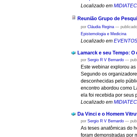
Localizado em
MIDIATE
Reunião Grupo de Pesqu
por
Cláudia Regina
—
publicad
Epistemologia e Medicina
Localizado em
EVENTO
Lamarck e seu Tempo: O 
por
Sergio R V Bernardo
—
pub
Este webinar explorou as
Segundo os organizadores
desconhecidas pelo públic
encontro abordou como La
ela foi recebida por seus 
Localizado em
MIDIATE
Da Vinci e o Homem Vitru
por
Sergio R V Bernardo
—
pub
As teses anatômicas do h
foram demonstradas por m