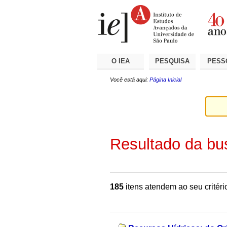
Ir
Ferramentas
Seções
para
Pessoais
o
conteúdo.
|
Ir
para
a
O IEA
PESQUISA
PESS
navegação
Você está aqui:
Página Inicial
Resultado da bu
185
itens atendem ao seu critéri