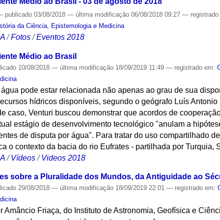
ente Médio ao Brasil - 03 de agosto de 2018
—
publicado
03/08/2018
—
última modificação
06/08/2018 09:27
— registrad
tória da Ciência, Epistemologia e Medicina
CA
/
Fotos
/
Eventos 2018
ente Médio ao Brasil
licado
10/08/2018
—
última modificação
18/09/2019 11:49
— registrado em:
dicina
à água pode estar relacionada não apenas ao grau de sua disp
ecursos hídricos disponíveis, segundo o geógrafo Luís Antonio B
 de caso, Venturi buscou demonstrar que acordos de cooperaçã
atual estágio de desenvolvimento tecnológico "anulam a hipótes
entes de disputa por água". Para tratar do uso compartilhado de
a o contexto da bacia do rio Eufrates - partilhada por Turquia, S
CA
/
Vídeos
/
Videos 2018
sões sobre a Pluralidade dos Mundos, da Antiguidade ao Séc
licado
29/08/2018
—
última modificação
18/09/2019 22:01
— registrado em:
dicina
or Amâncio Friaça, do Instituto de Astronomia, Geofísica e Ciênc