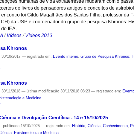
epções humanas de vida extraterrestre mudaram com o passar 
ertos de livros de pensadores antigos e conceitos de astrobio
encontro foi Gildo Magalhães dos Santos Filho, professor da F
CH) da USP e coordenador do grupo de pesquisa Khronos: Hist
 do IEA.
CA
/
Vídeos
/
Vídeos 2016
isa Khronos
o
30/10/2017
— registrado em:
Evento interno
,
Grupo de Pesquisa Khronos: Hi
S
isa Khronos
o
30/11/2018
—
última modificação
30/11/2018 08:23
— registrado em:
Evento
Epistemologia e Medicina
S
Ciência e Divulgação Científica - 14 e 15/10/2025
—
publicado
15/10/2025
— registrado em:
História
,
Ciência
,
Conhecimento
,
P
Ciência, Epistemologia e Medicina