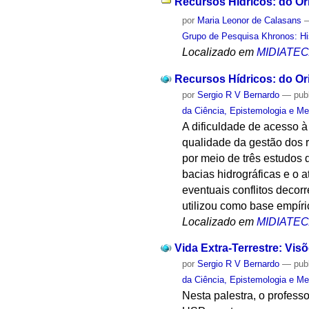
Recursos Hídricos: do Ori
por
Maria Leonor de Calasans
Grupo de Pesquisa Khronos: His
Localizado em
MIDIATE
Recursos Hídricos: do Ori
por
Sergio R V Bernardo
—
pub
da Ciência, Epistemologia e Me
A dificuldade de acesso 
qualidade da gestão dos r
por meio de três estudos
bacias hidrográficas e o 
eventuais conflitos decorr
utilizou como base empíric
Localizado em
MIDIATE
Vida Extra-Terrestre: Vi
por
Sergio R V Bernardo
—
pub
da Ciência, Epistemologia e Me
Nesta palestra, o profess