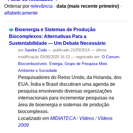
Ordenar por
relevância
·
data (mais recente primeiro)
·
alfabeticamente
Bioenergia e Sistemas de Produção
Biocomplexos: Alternativas Para a
Sustentabilidade — Um Debate Necessário
por
Sandra Codo
—
publicado
21/03/2014
—
última
modificação
03/06/2025 16:13
— registrado em:
O Comum
,
Biocombustíveis
,
Energia
,
Grupo de Pesquisa Meio
Ambiente e Sociedade
Pesquisadores do Reino Unido, da Holanda, dos
EUA, Índia e Brasil discutiram uma agenda de
pesquisa envolvendo diversas organizações
internacionais para incrementar pesquisas na
área de bioenergia e sistemas de produção
biocomplexos.
Localizado em
MIDIATECA
/
Vídeos
/
Vídeos
2009