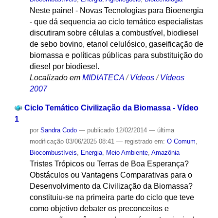
Neste painel - Novas Tecnologias para Bioenergia
- que dá sequencia ao ciclo temático especialistas
discutiram sobre células a combustível, biodiesel
de sebo bovino, etanol celulósico, gaseificação de
biomassa e políticas públicas para substituição do
diesel por biodiesel.
Localizado em
MIDIATECA
/
Vídeos
/
Vídeos
2007
Ciclo Temático Civilização da Biomassa - Vídeo
1
por
Sandra Codo
—
publicado
12/02/2014
—
última
modificação
03/06/2025 08:41
— registrado em:
O Comum
,
Biocombustíveis
,
Energia
,
Meio Ambiente
,
Amazônia
Tristes Trópicos ou Terras de Boa Esperança?
Obstáculos ou Vantagens Comparativas para o
Desenvolvimento da Civilização da Biomassa?
constituiu-se na primeira parte do ciclo que teve
como objetivo debater os preconceitos e