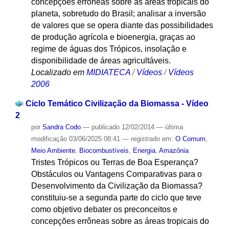
concepções errôneas sobre as áreas tropicais do
planeta, sobretudo do Brasil; analisar a inversão
de valores que se opera diante das possibilidades
de produção agrícola e bioenergia, graças ao
regime de águas dos Trópicos, insolação e
disponibilidade de áreas agricultáveis.
Localizado em
MIDIATECA
/
Vídeos
/
Vídeos
2006
Ciclo Temático Civilização da Biomassa - Vídeo
2
por
Sandra Codo
—
publicado
12/02/2014
—
última
modificação
03/06/2025 08:41
— registrado em:
O Comum
,
Meio Ambiente
,
Biocombustíveis
,
Energia
,
Amazônia
Tristes Trópicos ou Terras de Boa Esperança?
Obstáculos ou Vantagens Comparativas para o
Desenvolvimento da Civilização da Biomassa?
constituiu-se a segunda parte do ciclo que teve
como objetivo debater os preconceitos e
concepções errôneas sobre as áreas tropicais do