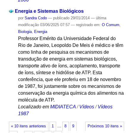
Energia e Sistemas Biológicos
por
Sandra Codo
—
publicado
29/01/2014
—
última
modificação
03/06/2025 07:57
— registrado em:
O Comum
,
Biologia
,
Energia
Professor Emérito da Universidade Federal do
Rio de Janeiro, Leopoldo De Meis é médico e têm
como linha de pesquisa os mecanismos de
transdução de energia em sistemas biológicos,
transporte ativo de íons, acoplamento, transporte
de íons, síntese e hidrólise de ATP. Esta
conferência, que ele proferiu em 18 de novembro
de 1987, foi justamente sobre os mecanismos de
conservação da energia química dos alimentos na
molécula de ATP.
Localizado em
MIDIATECA
/
Vídeos
/
Vídeos
1987
« 10 itens anteriores
1
…
8
9
Próximos 10 itens »