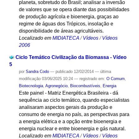
planeta, sobretudo do Brasil; analisar a inversão
de valores que se opera diante das possibilidades
de produção agrícola e bioenergia, graças ao
regime de águas dos Trópicos, insolação e
disponibilidade de áreas agricultáveis.
Localizado em
MIDIATECA
/
Vídeos
/
Vídeos
2006
Ciclo Temático Civilização da Biomassa - Vídeo
5
por
Sandra Codo
—
publicado
12/02/2014
—
última
modificação
03/06/2025 10:24
— registrado em:
O Comum
,
Biotecnologia
,
Agronegócio
,
Biocombustíveis
,
Energia
Este painel - Matriz Energética Brasileira - dá
sequência ao ciclo temático, quando especialistas
analisaram aspectos gerais da produção e
consumo de energia no país, as perspectivas para
a energia elétrica e a opção entre bioenergia e
energia nuclear e entre bioenergia e gás natural.
Localizado em
MIDIATECA
/
Vídeos
/
Vídeos