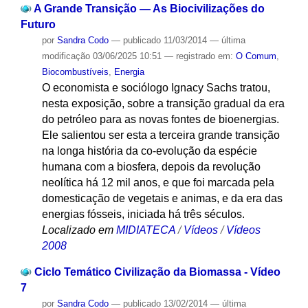
A Grande Transição — As Biocivilizações do
Futuro
por
Sandra Codo
—
publicado
11/03/2014
—
última
modificação
03/06/2025 10:51
— registrado em:
O Comum
,
Biocombustíveis
,
Energia
O economista e sociólogo Ignacy Sachs tratou,
nesta exposição, sobre a transição gradual da era
do petróleo para as novas fontes de bioenergias.
Ele salientou ser esta a terceira grande transição
na longa história da co-evolução da espécie
humana com a biosfera, depois da revolução
neolítica há 12 mil anos, e que foi marcada pela
domesticação de vegetais e animas, e da era das
energias fósseis, iniciada há três séculos.
Localizado em
MIDIATECA
/
Vídeos
/
Vídeos
2008
Ciclo Temático Civilização da Biomassa - Vídeo
7
por
Sandra Codo
—
publicado
13/02/2014
—
última