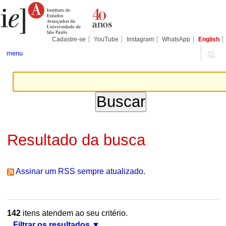
Ir
Ferramentas
Seções
para
Pessoais
o
conteúdo.
|
Cadastre-se
YouTube
Instagram
WhatsApp
English
Ir
para
menu
a
navegação
Resultado da busca
Assinar um RSS sempre atualizado.
142
itens atendem ao seu critério.
Filtrar os resultados