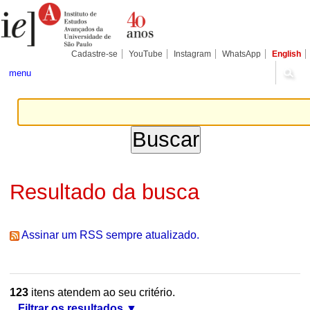
Ir
Ferramentas
Seções
para
Pessoais
o
conteúdo.
|
Cadastre-se
YouTube
Instagram
WhatsApp
English
Ir
para
menu
a
navegação
Resultado da busca
Assinar um RSS sempre atualizado.
123
itens atendem ao seu critério.
Filtrar os resultados