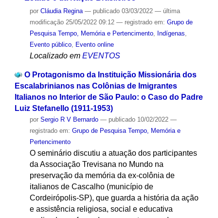
por
Cláudia Regina
—
publicado
03/03/2022
—
última
modificação
25/05/2022 09:12
— registrado em:
Grupo de
Pesquisa Tempo, Memória e Pertencimento
,
Indígenas
,
Evento público
,
Evento online
Localizado em
EVENTOS
O Protagonismo da Instituição Missionária dos
Escalabrinianos nas Colônias de Imigrantes
Italianos no Interior de São Paulo: o Caso do Padre
Luiz Stefanello (1911-1953)
por
Sergio R V Bernardo
—
publicado
10/02/2022
—
registrado em:
Grupo de Pesquisa Tempo, Memória e
Pertencimento
O seminário discutiu a atuação dos participantes
da Associação Trevisana no Mundo na
preservação da memória da ex-colônia de
italianos de Cascalho (município de
Cordeirópolis-SP), que guarda a história da ação
e assistência religiosa, social e educativa