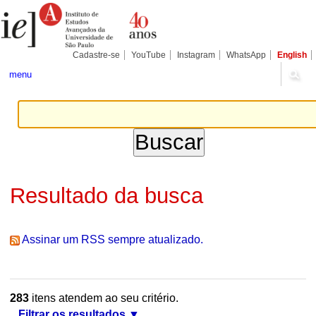
Ir
Ferramentas
Seções
para
Pessoais
o
conteúdo.
|
Cadastre-se
YouTube
Instagram
WhatsApp
English
Ir
para
menu
a
navegação
Resultado da busca
Assinar um RSS sempre atualizado.
283
itens atendem ao seu critério.
Filtrar os resultados