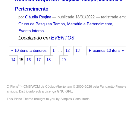
Pertencimento
por
Cláudia Regina
—
publicado
18/01/2022
— registrado em:
Grupo de Pesquisa Tempo, Memória e Pertencimento
,
Evento interno
Localizado em
EVENTOS
« 10 itens anteriores
1
…
12
13
Próximos 10 itens »
14
15
16
17
18
…
29
®
O
Plone
- CMS/WCM de Código Aberto
tem
©
2000-2026 pela
Fundação Plone
e
amigos. Distribuído sob a
Licença GNU GPL
.
This Plone Theme brought to you by
Simples Consultoria
.