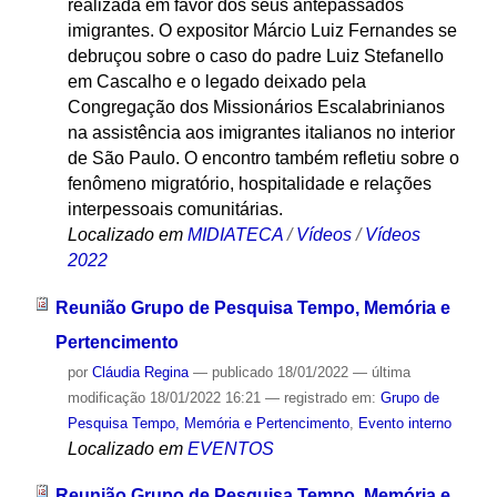
realizada em favor dos seus antepassados
imigrantes. O expositor Márcio Luiz Fernandes se
debruçou sobre o caso do padre Luiz Stefanello
em Cascalho e o legado deixado pela
Congregação dos Missionários Escalabrinianos
na assistência aos imigrantes italianos no interior
de São Paulo. O encontro também refletiu sobre o
fenômeno migratório, hospitalidade e relações
interpessoais comunitárias.
Localizado em
MIDIATECA
/
Vídeos
/
Vídeos
2022
Reunião Grupo de Pesquisa Tempo, Memória e
Pertencimento
por
Cláudia Regina
—
publicado
18/01/2022
—
última
modificação
18/01/2022 16:21
— registrado em:
Grupo de
Pesquisa Tempo, Memória e Pertencimento
,
Evento interno
Localizado em
EVENTOS
Reunião Grupo de Pesquisa Tempo, Memória e