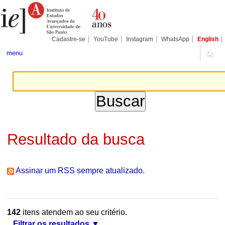
Ir
Ferramentas
Seções
para
Pessoais
o
conteúdo.
|
Cadastre-se
YouTube
Instagram
WhatsApp
English
Ir
para
menu
a
navegação
Resultado da busca
Assinar um RSS sempre atualizado.
142
itens atendem ao seu critério.
Filtrar os resultados