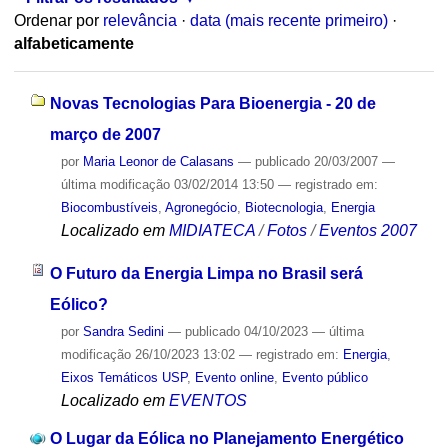
Ordenar por
relevância
·
data (mais recente primeiro)
·
alfabeticamente
Novas Tecnologias Para Bioenergia - 20 de
março de 2007
por
Maria Leonor de Calasans
—
publicado
20/03/2007
—
última modificação
03/02/2014 13:50
— registrado em:
Biocombustíveis
,
Agronegócio
,
Biotecnologia
,
Energia
Localizado em
MIDIATECA
/
Fotos
/
Eventos 2007
O Futuro da Energia Limpa no Brasil será
Eólico?
por
Sandra Sedini
—
publicado
04/10/2023
—
última
modificação
26/10/2023 13:02
— registrado em:
Energia
,
Eixos Temáticos USP
,
Evento online
,
Evento público
Localizado em
EVENTOS
O Lugar da Eólica no Planejamento Energético