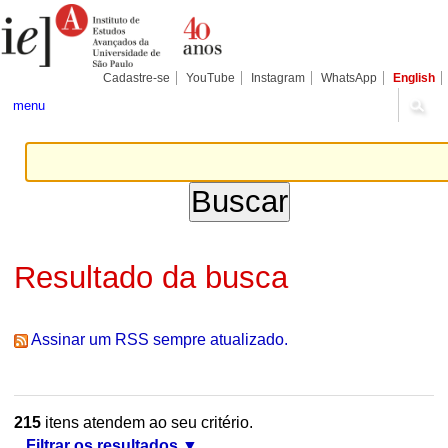
Ir
Ferramentas
Seções
para
Pessoais
o
conteúdo.
|
Cadastre-se
YouTube
Instagram
WhatsApp
English
Ir
para
menu
a
navegação
Resultado da busca
Assinar um RSS sempre atualizado.
215
itens atendem ao seu critério.
Filtrar os resultados