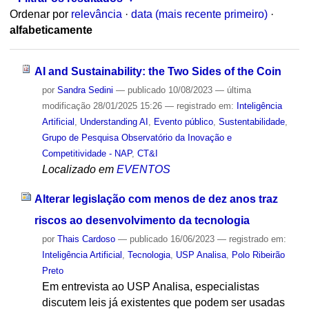
Ordenar por
relevância
·
data (mais recente primeiro)
·
alfabeticamente
AI and Sustainability: the Two Sides of the Coin
por
Sandra Sedini
—
publicado
10/08/2023
—
última
modificação
28/01/2025 15:26
— registrado em:
Inteligência
Artificial
,
Understanding AI
,
Evento público
,
Sustentabilidade
,
Grupo de Pesquisa Observatório da Inovação e
Competitividade - NAP
,
CT&I
Localizado em
EVENTOS
Alterar legislação com menos de dez anos traz
riscos ao desenvolvimento da tecnologia
por
Thais Cardoso
—
publicado
16/06/2023
— registrado em:
Inteligência Artificial
,
Tecnologia
,
USP Analisa
,
Polo Ribeirão
Preto
Em entrevista ao USP Analisa, especialistas
discutem leis já existentes que podem ser usadas