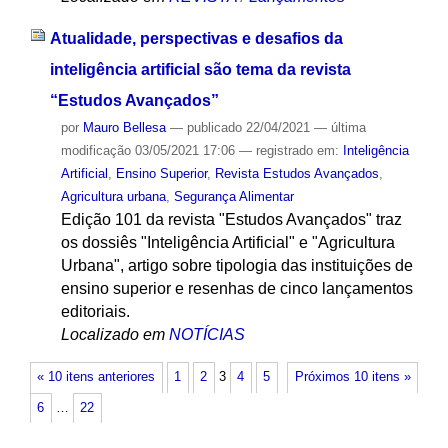
Atualidade, perspectivas e desafios da
inteligência artificial são tema da revista
“Estudos Avançados”
por
Mauro Bellesa
—
publicado
22/04/2021
—
última
modificação
03/05/2021 17:06
— registrado em:
Inteligência
Artificial
,
Ensino Superior
,
Revista Estudos Avançados
,
Agricultura urbana
,
Segurança Alimentar
Edição 101 da revista "Estudos Avançados" traz
os dossiês "Inteligência Artificial" e "Agricultura
Urbana", artigo sobre tipologia das instituições de
ensino superior e resenhas de cinco lançamentos
editoriais.
Localizado em
NOTÍCIAS
« 10 itens anteriores
1
2
3
4
5
Próximos 10 itens »
6
…
22