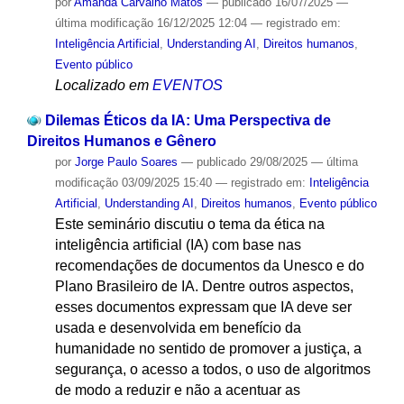
por
Amanda Carvalho Matos
—
publicado
16/07/2025
—
última modificação
16/12/2025 12:04
— registrado em:
Inteligência Artificial
,
Understanding AI
,
Direitos humanos
,
Evento público
Localizado em
EVENTOS
Dilemas Éticos da IA: Uma Perspectiva de
Direitos Humanos e Gênero
por
Jorge Paulo Soares
—
publicado
29/08/2025
—
última
modificação
03/09/2025 15:40
— registrado em:
Inteligência
Artificial
,
Understanding AI
,
Direitos humanos
,
Evento público
Este seminário discutiu o tema da ética na
inteligência artificial (IA) com base nas
recomendações de documentos da Unesco e do
Plano Brasileiro de IA. Dentre outros aspectos,
esses documentos expressam que IA deve ser
usada e desenvolvida em benefício da
humanidade no sentido de promover a justiça, a
segurança, o acesso a todos, o uso de algoritmos
de modo a reduzir e não a acentuar as