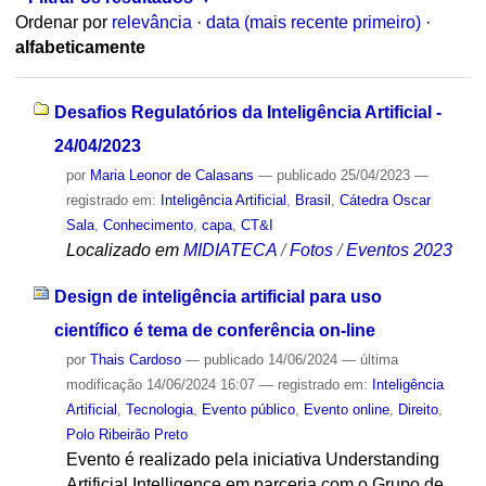
Ordenar por
relevância
·
data (mais recente primeiro)
·
alfabeticamente
Desafios Regulatórios da Inteligência Artificial -
24/04/2023
por
Maria Leonor de Calasans
—
publicado
25/04/2023
—
registrado em:
Inteligência Artificial
,
Brasil
,
Cátedra Oscar
Sala
,
Conhecimento
,
capa
,
CT&I
Localizado em
MIDIATECA
/
Fotos
/
Eventos 2023
Design de inteligência artificial para uso
científico é tema de conferência on-line
por
Thais Cardoso
—
publicado
14/06/2024
—
última
modificação
14/06/2024 16:07
— registrado em:
Inteligência
Artificial
,
Tecnologia
,
Evento público
,
Evento online
,
Direito
,
Polo Ribeirão Preto
Evento é realizado pela iniciativa Understanding
Artificial Intelligence em parceria com o Grupo de