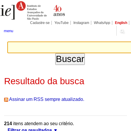
Ir
Ferramentas
Seções
para
Pessoais
o
conteúdo.
|
Cadastre-se
YouTube
Instagram
WhatsApp
English
Ir
para
menu
a
navegação
Resultado da busca
Assinar um RSS sempre atualizado.
214
itens atendem ao seu critério.
Filtrar os resultados