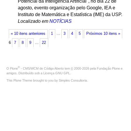
Potencial da Inteligência Artificial", no dia 22 de
agosto, evento organização pelo Google, IEA e
Instituto de Matemática e Estatística (IME) da USP.
Localizado em
NOTÍCIAS
« 10 itens anteriores
1
…
3
4
5
Próximos 10 itens »
6
7
8
9
…
22
®
O
Plone
- CMS/WCM de Código Aberto
tem
©
2000-2026 pela
Fundação Plone
e
amigos. Distribuído sob a
Licença GNU GPL
.
This Plone Theme brought to you by
Simples Consultoria
.