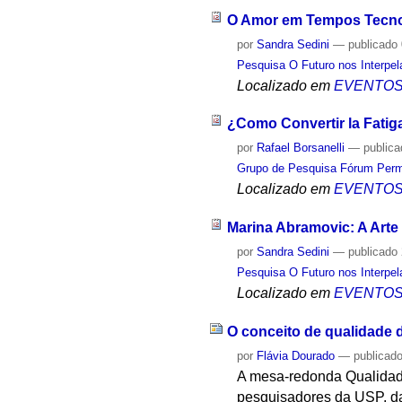
O Amor em Tempos Tecnol
por
Sandra Sedini
—
publicado
Pesquisa O Futuro nos Interpel
Localizado em
EVENTO
¿Como Convertir la Fatig
por
Rafael Borsanelli
—
public
Grupo de Pesquisa Fórum Perma
Localizado em
EVENTO
Marina Abramovic: A Arte 
por
Sandra Sedini
—
publicado
Pesquisa O Futuro nos Interpel
Localizado em
EVENTO
O conceito de qualidade 
por
Flávia Dourado
—
publicad
A mesa-redonda Qualidade
pesquisadores da USP, 