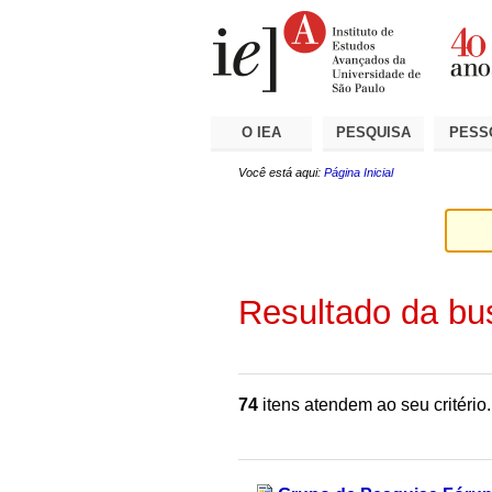
Ir
Ferramentas
Seções
para
Pessoais
o
conteúdo.
|
Ir
para
a
O IEA
PESQUISA
PESS
navegação
Você está aqui:
Página Inicial
Resultado da bu
74
itens atendem ao seu critério.