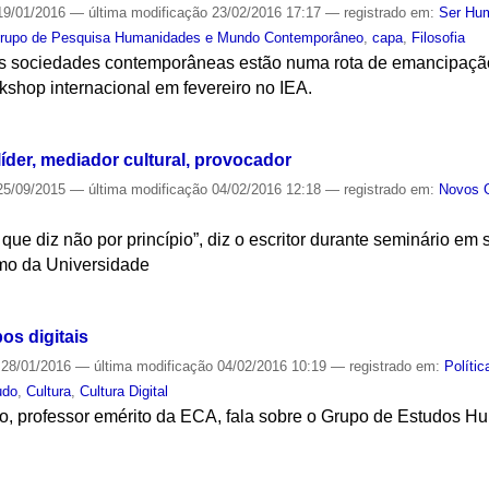
9/01/2016
—
última modificação
23/02/2016 17:17
— registrado em:
Ser Hu
rupo de Pesquisa Humanidades e Mundo Contemporâneo
,
capa
,
Filosofia
s sociedades contemporâneas estão numa rota de emancipação 
kshop internacional em fevereiro no IEA.
S
líder, mediador cultural, provocador
5/09/2015
—
última modificação
04/02/2016 12:18
— registrado em:
Novos 
 que diz não por princípio”, diz o escritor durante seminário
imo da Universidade
S
s digitais
28/01/2016
—
última modificação
04/02/2016 10:19
— registrado em:
Polític
udo
,
Cultura
,
Cultura Digital
to, professor emérito da ECA, fala sobre o Grupo de Estudos 
S