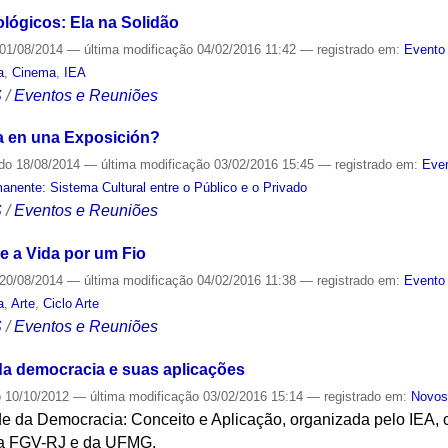
ógicos: Ela na Solidão
01/08/2014
—
última modificação
04/02/2016 11:42
— registrado em:
Evento 
a
,
Cinema
,
IEA
S
/
Eventos e Reuniões
a en una Exposición?
ado
18/08/2014
—
última modificação
03/02/2016 15:45
— registrado em:
Even
nente: Sistema Cultural entre o Público e o Privado
S
/
Eventos e Reuniões
e a Vida por um Fio
20/08/2014
—
última modificação
04/02/2016 11:38
— registrado em:
Evento 
a
,
Arte
,
Ciclo Arte
S
/
Eventos e Reuniões
da democracia e suas aplicações
o
10/10/2012
—
última modificação
03/02/2016 15:14
— registrado em:
Novos
 da Democracia: Conceito e Aplicação, organizada pelo IEA, c
da FGV-RJ e da UFMG.