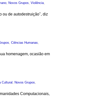
mano
,
Novos Grupos
,
Violência
,
ou de autodestruição", diz
Grupos
,
Ciências Humanas
,
 em sua homenagem, ocasião em
a Cultural
,
Novos Grupos
,
Humanidades Computacionais,