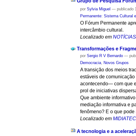
Grupo de Pesquisa Fóru
por
Sylvia Miguel
—
publicado
1
Permanente: Sistema Cultural e
O Fórum Permanente apres
intercâmbio cultural.
Localizado em
NOTÍCIA
Transformações e Fragmen
por
Sergio R V Bernardo
—
pub
Democracia
,
Novos Grupos
A transição dos meios tr
estáveis de comunicação 
acontecendo— com que ess
prol de iniciativas dispe
Que ambiente informativo
mediação informativa e p
fenômeno? E o que pode a
Localizado em
MIDIATE
A tecnologia e a acelera