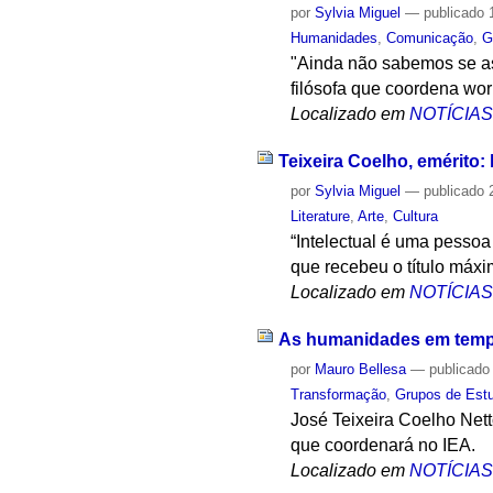
por
Sylvia Miguel
—
publicado
1
Humanidades
,
Comunicação
,
G
"Ainda não sabemos se a
filósofa que coordena wor
Localizado em
NOTÍCIA
Teixeira Coelho, emérito: 
por
Sylvia Miguel
—
publicado
2
Literature
,
Arte
,
Cultura
“Intelectual é uma pessoa
que recebeu o título máx
Localizado em
NOTÍCIA
As humanidades em tempo
por
Mauro Bellesa
—
publicado
Transformação
,
Grupos de Est
José Teixeira Coelho Net
que coordenará no IEA.
Localizado em
NOTÍCIA