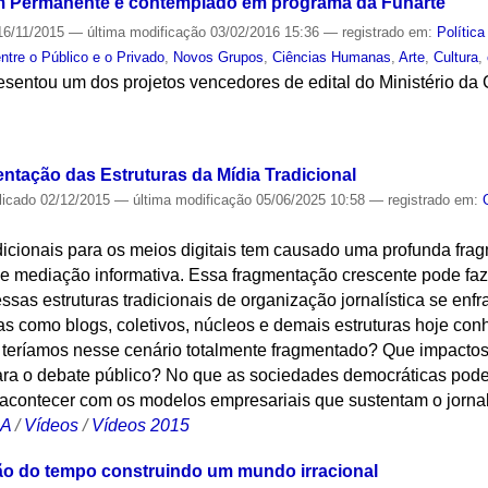
m Permanente é contemplado em programa da Funarte
6/11/2015
—
última modificação
03/02/2016 15:36
— registrado em:
Política
ntre o Público e o Privado
,
Novos Grupos
,
Ciências Humanas
,
Arte
,
Cultura
,
entou um dos projetos vencedores de edital do Ministério da 
S
tação das Estruturas da Mídia Tradicional
licado
02/12/2015
—
última modificação
05/06/2025 10:58
— registrado em:
adicionais para os meios digitais tem causado uma profunda fr
e mediação informativa. Essa fragmentação crescente pode faz
as estruturas tradicionais de organização jornalística se en
rsas como blogs, coletivos, núcleos e demais estruturas hoje con
 teríamos nesse cenário totalmente fragmentado? Que impactos
ara o debate público? No que as sociedades democráticas pod
contecer com os modelos empresariais que sustentam o jornal
CA
/
Vídeos
/
Vídeos 2015
ção do tempo construindo um mundo irracional