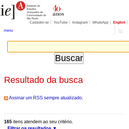
Ir
Ferramentas
Seções
para
Pessoais
o
conteúdo.
|
Cadastre-se
YouTube
Instagram
WhatsApp
English
Ir
para
menu
a
navegação
Resultado da busca
Assinar um RSS sempre atualizado.
165
itens atendem ao seu critério.
Filtrar os resultados