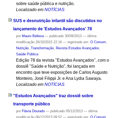
sobre saúde pública e nutrição.
Localizado em
NOTÍCIAS
SUS e desnutrição infantil são discutidos no
lançamento de 'Estudos Avançados' 78
por
Mauro Bellesa
—
publicado
30/09/2013
—
última
modificação
26/10/2015 22:16
— registrado em:
O Comum
,
Nutrição
,
Transformação
,
Revista Estudos Avançados
,
Saúde Pública
Edição 78 da revista "Estudos Avançados", com o
dossiê "Saúde e Nutrição", foi lançada em
encontro que teve exposições de Carlos Augusto
Monteiro, José Filippi Jr. e Ana Lydia Sawaya.
Localizado em
NOTÍCIAS
"Estudos Avançados" traz dossiê sobre
transporte público
por
Flávia Dourado
—
publicado
05/12/2013
—
última
modificação
06/12/2013 09:52
— registrado em:
O Comum
,