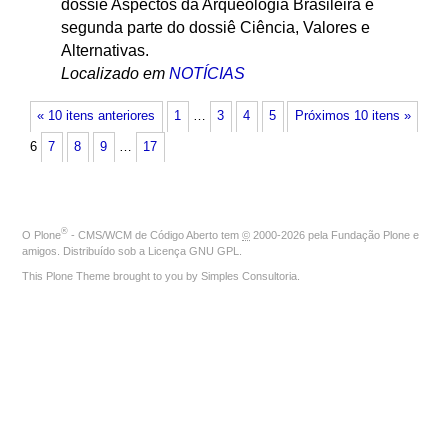
dossiê Aspectos da Arqueologia Brasileira e
segunda parte do dossiê Ciência, Valores e
Alternativas.
Localizado em
NOTÍCIAS
« 10 itens anteriores
1
…
3
4
5
Próximos 10 itens »
6
7
8
9
…
17
®
O
Plone
- CMS/WCM de Código Aberto
tem
©
2000-2026 pela
Fundação Plone
e
amigos. Distribuído sob a
Licença GNU GPL
.
This Plone Theme brought to you by
Simples Consultoria
.