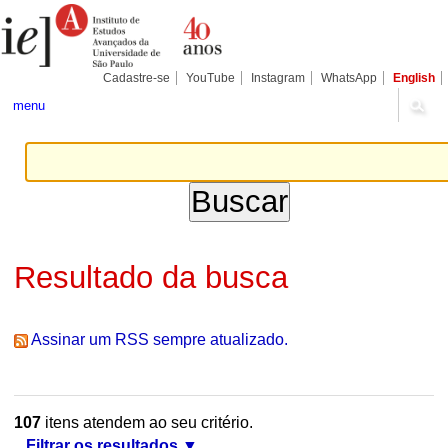
Ir
Ferramentas
Seções
para
Pessoais
o
conteúdo.
|
Cadastre-se
YouTube
Instagram
WhatsApp
English
Ir
para
menu
a
navegação
Resultado da busca
Assinar um RSS sempre atualizado.
107
itens atendem ao seu critério.
Filtrar os resultados