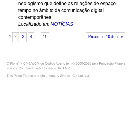
neologismo que define as relações de espaço-
tempo no âmbito da comunicação digital
contemporânea.
Localizado em
NOTÍCIAS
1
2
3
4
…
11
Próximos 10 itens »
®
O
Plone
- CMS/WCM de Código Aberto
tem
©
2000-2026 pela
Fundação Plone
e
amigos. Distribuído sob a
Licença GNU GPL
.
This Plone Theme brought to you by
Simples Consultoria
.