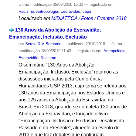
última modificação
05/09/2018 16:31
— registrado em:
Racismo
,
Antropologia
,
Escravidão
,
capa
Localizado em
MIDIATECA
/
Fotos
/
Eventos 2018
130 Anos da Abolição da Escravidão:
Emancipação, Inclusão, Exclusão
por
Sergio R V Bernardo
—
publicado
29/10/2018
—
última
modificação
18/09/2019 11:43
— registrado em:
Antropologia
,
Escravidão
,
Racismo
O seminário “130 Anos da Abolição:
Emancipação, Inclusão, Exclusão” retomou as
discussões iniciadas pela Conferência
Humanidades USP 2013, cujo tema se referia aos
130 anos da Emancipação nos Estados Unidos e
aos 125 anos da Abolição da Escravidão no
Brasil. Em 2018, quando se completa 130 anos de
Abolição da Escravidão, é lançado o livro
"Emancipação, Inclusão e Exclusão: Desafios do
Passado e do Presente", atinente ao evento de
2013 e que traz debates que continuam