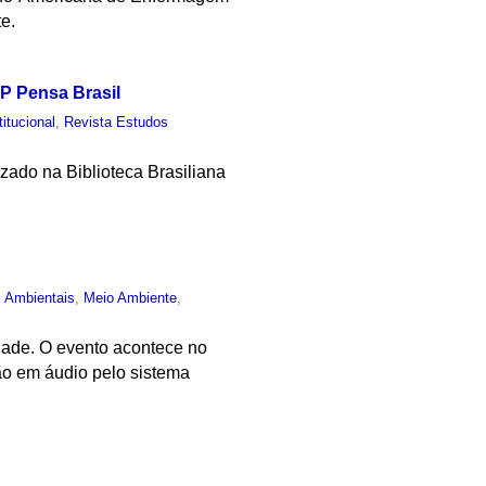
te.
P Pensa Brasil
titucional
,
Revista Estudos
izado na Biblioteca Brasiliana
s Ambientais
,
Meio Ambiente
,
dade. O evento acontece no
ão em áudio pelo sistema