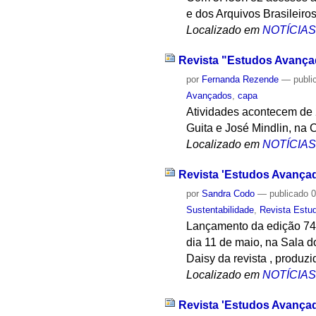
e dos Arquivos Brasileiro
Localizado em
NOTÍCIA
Revista "Estudos Avança
por
Fernanda Rezende
—
publi
Avançados
,
capa
Atividades acontecem de 2
Guita e José Mindlin, na 
Localizado em
NOTÍCIA
Revista 'Estudos Avançad
por
Sandra Codo
—
publicado
0
Sustentabilidade
,
Revista Estu
Lançamento da edição 74 
dia 11 de maio, na Sala 
Daisy da revista , produz
Localizado em
NOTÍCIA
Revista 'Estudos Avançad