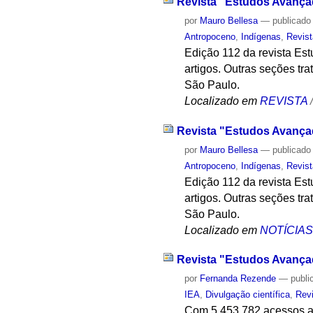
Revista "Estudos Avança
por
Mauro Bellesa
—
publicado
Antropoceno
,
Indígenas
,
Revis
Edição 112 da revista Es
artigos. Outras seções tr
São Paulo.
Localizado em
REVISTA
Revista "Estudos Avança
por
Mauro Bellesa
—
publicado
Antropoceno
,
Indígenas
,
Revis
Edição 112 da revista Es
artigos. Outras seções tr
São Paulo.
Localizado em
NOTÍCIA
Revista "Estudos Avança
por
Fernanda Rezende
—
publi
IEA
,
Divulgação científica
,
Rev
Com 5.453.782 acessos aos