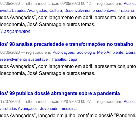
08/05/2020
—
última modificação
09/05/2020 06:42
— registrado em:
Public
evista Estudos Avançados
,
Cultura
,
Desenvolvimento sustentável
,
Trabalho
udos Avançados", com lançamento em abril, apresenta conjuntos
bioeconomia, José Saramago e outros temas.
/
Lançamentos
os' 98 analisa precariedade e transformações no trabalho
08/05/2020
— registrado em:
Publicações
,
Sociologia
,
Meio Ambiente
,
Litera
esenvolvimento sustentável
,
Trabalho
,
capa
udos Avançados", com lançamento em abril, apresenta conjuntos
bioeconomia, José Saramago e outros temas.
S
os' 99 publica dossiê abrangente sobre a pandemia
17/07/2020
—
última modificação
29/07/2020 09:27
— registrado em:
Public
a Estudos Avançados
,
Juventude
,
medicina
tudos Avançados", lançada em julho, contém o dossiê "Pandemi
S