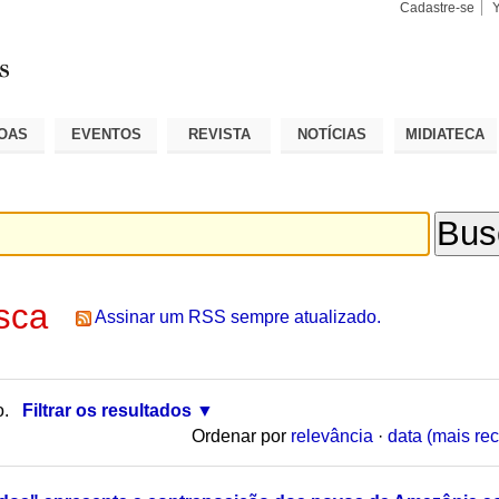
Cadastre-se
Busca
Busca
Avançad
OAS
EVENTOS
REVISTA
NOTÍCIAS
MIDIATECA
sca
Assinar um RSS sempre atualizado.
o.
Filtrar os resultados
Ordenar por
relevância
·
data (mais rec