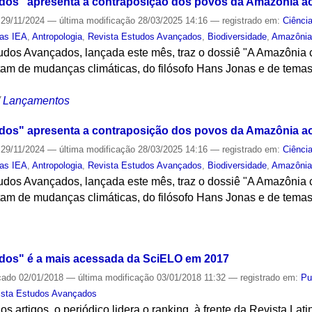
dos" apresenta a contraposição dos povos da Amazônia a
29/11/2024
—
última modificação
28/03/2025 14:16
— registrado em:
Ciênci
tas IEA
,
Antropologia
,
Revista Estudos Avançados
,
Biodiversidade
,
Amazôni
tudos Avançados, lançada este mês, traz o dossiê "A Amazônia 
atam de mudanças climáticas, do filósofo Hans Jonas e de tema
/
Lançamentos
dos" apresenta a contraposição dos povos da Amazônia a
29/11/2024
—
última modificação
28/03/2025 14:16
— registrado em:
Ciênci
tas IEA
,
Antropologia
,
Revista Estudos Avançados
,
Biodiversidade
,
Amazôni
tudos Avançados, lançada este mês, traz o dossiê "A Amazônia 
atam de mudanças climáticas, do filósofo Hans Jonas e de tema
S
dos" é a mais acessada da SciELO em 2017
cado
02/01/2018
—
última modificação
03/01/2018 11:32
— registrado em:
Pu
ista Estudos Avançados
 artigos, o periódico lidera o ranking, à frente da Revista L