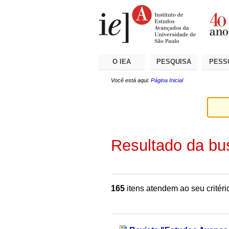
Ir
Ferramentas
Seções
para
Pessoais
o
conteúdo.
|
Ir
para
a
O IEA
PESQUISA
PESS
navegação
Você está aqui:
Página Inicial
Resultado da bu
165
itens atendem ao seu critéri