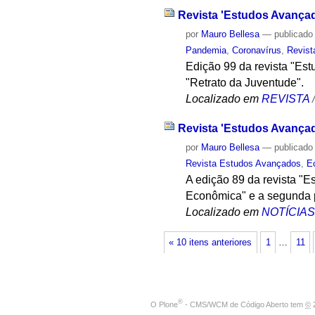
Revista 'Estudos Avançad
por
Mauro Bellesa
—
publicado
Pandemia
,
Coronavírus
,
Revist
Edição 99 da revista "Es
"Retrato da Juventude".
Localizado em
REVISTA
Revista 'Estudos Avançad
por
Mauro Bellesa
—
publicado
Revista Estudos Avançados
,
E
A edição 89 da revista "E
Econômica" e a segunda p
Localizado em
NOTÍCIA
« 10 itens anteriores
1
…
11
®
O
Plone
- CMS/WCM de Código Aberto
tem
©
2