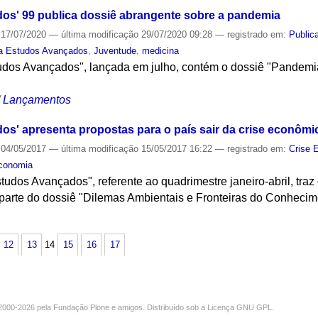
os' 99 publica dossiê abrangente sobre a pandemia
17/07/2020
—
última modificação
29/07/2020 09:28
— registrado em:
Public
a Estudos Avançados
,
Juventude
,
medicina
tudos Avançados", lançada em julho, contém o dossiê "Pandemi
/
Lançamentos
os' apresenta propostas para o país sair da crise econômi
04/05/2017
—
última modificação
15/05/2017 16:22
— registrado em:
Crise 
conomia
studos Avançados", referente ao quadrimestre janeiro-abril, traz
arte do dossiê "Dilemas Ambientais e Fronteiras do Conhecim
S
12
13
14
15
16
17
000-2026 pela
Fundação Plone
e amigos. Distribuído sob a
Licença GNU GPL
.