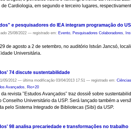
s de Cardiologia, em segundo e terceiro lugares, respectivamen
S
dos" e pesquisadores do IEA integram programação do US
cado
25/08/2022
— registrado em:
Evento
,
Pesquisadores Colaboradores
,
Ins
9 de agosto a 2 de setembro, no auditório István Jancsó, local
Cidade Universitária.
S
os' 74 discute sustentabilidade
1/05/2012
—
última modificação
03/04/2013 17:51
— registrado em:
Ciência
dos Avançados
,
Rio+20
da revista "Estudos Avançados" traz dossiê sobre sustentabili
do Conselho Universitário da USP. Será lançado também a vers
ida pelo Sistema Integrado de Bibliotecas (Sibi) da USP.
S
os' 98 analisa precariedade e transformações no trabalho