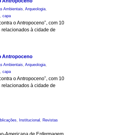
o Antropoceno
as Ambientais
,
Arqueologia
,
a
,
capa
contra o Antropoceno", com 10
s relacionados à cidade de
o Antropoceno
as Ambientais
,
Arqueologia
,
a
,
capa
contra o Antropoceno", com 10
s relacionados à cidade de
blicações
,
Institucional
,
Revistas
atino-Americana de Enfermagem