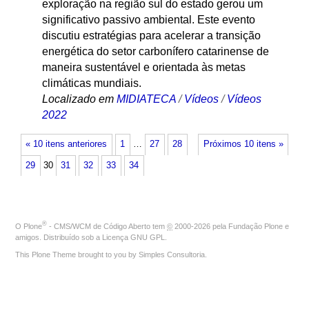
exploração na região sul do estado gerou um
significativo passivo ambiental. Este evento
discutiu estratégias para acelerar a transição
energética do setor carbonífero catarinense de
maneira sustentável e orientada às metas
climáticas mundiais.
Localizado em
MIDIATECA
/
Vídeos
/
Vídeos
2022
« 10 itens anteriores
1
…
27
28
Próximos 10 itens »
29
30
31
32
33
34
®
O
Plone
- CMS/WCM de Código Aberto
tem
©
2000-2026 pela
Fundação Plone
e
amigos. Distribuído sob a
Licença GNU GPL
.
This Plone Theme brought to you by
Simples Consultoria
.