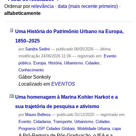
Ordenar por
relevância
·
data (mais recente primeiro)
·
alfabeticamente
Uma História do Patrimônio Urbano na Europa,
1850–2025
por
Sandra Sedini
—
publicado
06/05/2026
—
última
modificação
24/06/2026 11:06
— registrado em:
Evento
público
,
Europa
,
História
,
Urbanismo
,
Cidades
,
Conhecimento
Gábor Sonkoly
Localizado em
EVENTOS
Uma homenagem à Marina Kohler Harkot e a
sua trajetória de pesquisa e ativismo
por
Mauro Bellesa
—
publicado
01/12/2020
— registrado em:
Evento
,
Cidadania
,
Transporte
,
Urbanismo
,
Cidades
,
Programa USP Cidades Globais
,
Mobilidade Urbana
,
capa
A Pró-Reitoria de Pós-Graduação, o IEA e a