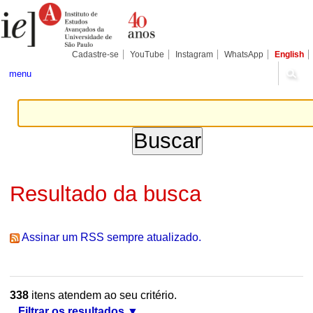
Ir
Ferramentas
Seções
para
Pessoais
o
conteúdo.
|
Cadastre-se
YouTube
Instagram
WhatsApp
English
Ir
para
menu
a
navegação
Resultado da busca
Assinar um RSS sempre atualizado.
338
itens atendem ao seu critério.
Filtrar os resultados