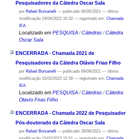
Pesquisadores da Cátedra Oscar Sala
por
Rafael Borsanelli
—
publicado
06/05/2021
—
última
modificação
19/04/2022 10:32
— registrado em:
Chamada
IEA
Localizado em
PESQUISA
/
Cátedras
/
Cátedra
Oscar Sala
ENCERRADA - Chamada 2021 de
Pesquisadores da Cátedra Otávio Frias Filho
por
Rafael Borsanelli
—
publicado
09/09/2021
—
última
modificação
15/02/2023 12:38
— registrado em:
Chamada
IEA
Localizado em
PESQUISA
/
Cátedras
/
Cátedra
Otavio Frias Filho
ENCERRADA - Chamada 2022 de Pesquisador
Pós-doutorado da Cátedra Oscar Sala
por
Rafael Borsanelli
—
publicado
28/06/2021
—
última
modificação
15/02/2023 15:51
— registrado em:
Chamada