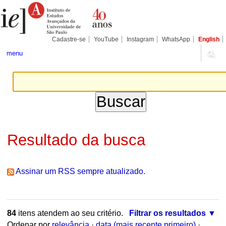
Ir
Ferramentas
Seções
para
Pessoais
o
conteúdo.
|
Cadastre-se
YouTube
Instagram
WhatsApp
English
Ir
para
menu
a
navegação
Resultado da busca
Assinar um RSS sempre atualizado.
84
itens atendem ao seu critério.
Filtrar os resultados
Ordenar por
relevância
·
data (mais recente primeiro)
·