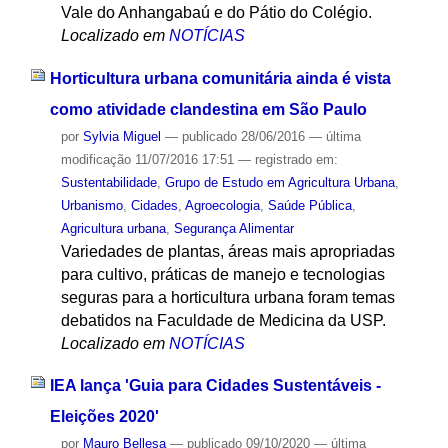
Vale do Anhangabaú e do Pátio do Colégio.
Localizado em
NOTÍCIAS
Horticultura urbana comunitária ainda é vista
como atividade clandestina em São Paulo
por
Sylvia Miguel
—
publicado
28/06/2016
—
última
modificação
11/07/2016 17:51
— registrado em:
Sustentabilidade
,
Grupo de Estudo em Agricultura Urbana
,
Urbanismo
,
Cidades
,
Agroecologia
,
Saúde Pública
,
Agricultura urbana
,
Segurança Alimentar
Variedades de plantas, áreas mais apropriadas
para cultivo, práticas de manejo e tecnologias
seguras para a horticultura urbana foram temas
debatidos na Faculdade de Medicina da USP.
Localizado em
NOTÍCIAS
IEA lança 'Guia para Cidades Sustentáveis -
Eleições 2020'
por
Mauro Bellesa
—
publicado
09/10/2020
—
última