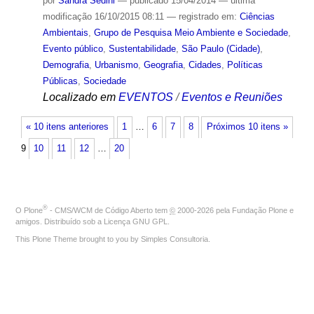
por
Sandra Sedini
—
publicado
15/04/2014
—
última
modificação
16/10/2015 08:11
— registrado em:
Ciências
Ambientais
,
Grupo de Pesquisa Meio Ambiente e Sociedade
,
Evento público
,
Sustentabilidade
,
São Paulo (Cidade)
,
Demografia
,
Urbanismo
,
Geografia
,
Cidades
,
Políticas
Públicas
,
Sociedade
Localizado em
EVENTOS
/
Eventos e Reuniões
« 10 itens anteriores
1
…
6
7
8
Próximos 10 itens »
9
10
11
12
…
20
®
O
Plone
- CMS/WCM de Código Aberto
tem
©
2000-2026 pela
Fundação Plone
e
amigos. Distribuído sob a
Licença GNU GPL
.
This Plone Theme brought to you by
Simples Consultoria
.