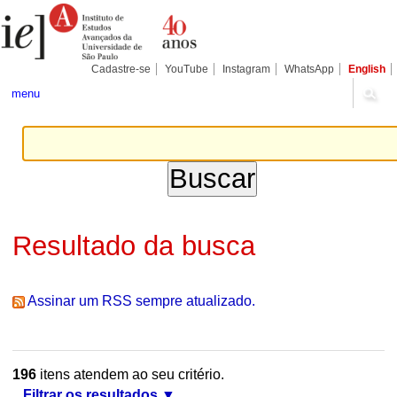
Ir
Ferramentas
Seções
para
Pessoais
o
conteúdo.
|
Cadastre-se
YouTube
Instagram
WhatsApp
English
Ir
para
menu
a
navegação
Resultado da busca
Assinar um RSS sempre atualizado.
196
itens atendem ao seu critério.
Filtrar os resultados