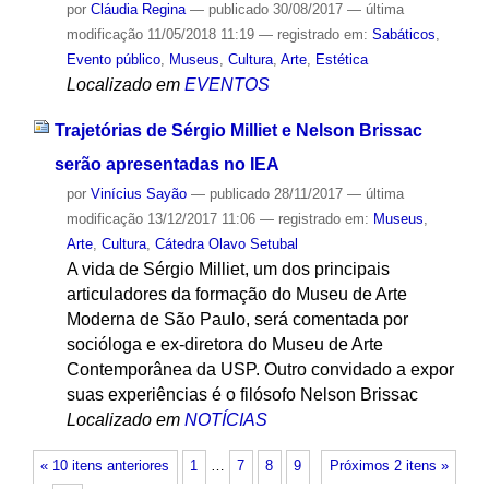
por
Cláudia Regina
—
publicado
30/08/2017
—
última
modificação
11/05/2018 11:19
— registrado em:
Sabáticos
,
Evento público
,
Museus
,
Cultura
,
Arte
,
Estética
Localizado em
EVENTOS
Trajetórias de Sérgio Milliet e Nelson Brissac
serão apresentadas no IEA
por
Vinícius Sayão
—
publicado
28/11/2017
—
última
modificação
13/12/2017 11:06
— registrado em:
Museus
,
Arte
,
Cultura
,
Cátedra Olavo Setubal
A vida de Sérgio Milliet, um dos principais
articuladores da formação do Museu de Arte
Moderna de São Paulo, será comentada por
socióloga e ex-diretora do Museu de Arte
Contemporânea da USP. Outro convidado a expor
suas experiências é o filósofo Nelson Brissac
Localizado em
NOTÍCIAS
« 10 itens anteriores
1
…
7
8
9
Próximos 2 itens »