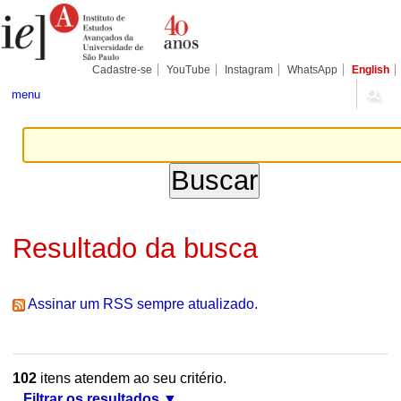
Ir
Ferramentas
Seções
para
Pessoais
o
conteúdo.
|
Cadastre-se
YouTube
Instagram
WhatsApp
English
Ir
para
menu
a
navegação
Resultado da busca
Assinar um RSS sempre atualizado.
102
itens atendem ao seu critério.
Filtrar os resultados