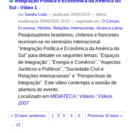
Integração Política e Econômica da América do
Sul - Vídeo 1
por
Sandra Codo
—
publicado
24/02/2014
—
última
modificação
03/06/2025 10:07
— registrado em:
O Comum
,
Economia
,
História
,
Relações Internacionais
,
América Latina
Pesquisadores brasileiros, chilenos e franceses
reuniram-se no seminário internacional
"Integração Política e Econômica da América do
Sul" para debater os seguintes temas: "Espaços
de Integração", "Energia e Comércio", "Aspectos
Jurídicos e Políticos", "Sociedade Civil e
Relações Internacionais" e "Perspectivas de
Integração". Este vídeo contempla a sessão de
abertura do evento.
Localizado em
MIDIATECA
/
Vídeos
/
Vídeos
2007
« 10 itens anteriores
1
2
3
4
5
Próximos 10 itens »
…
13