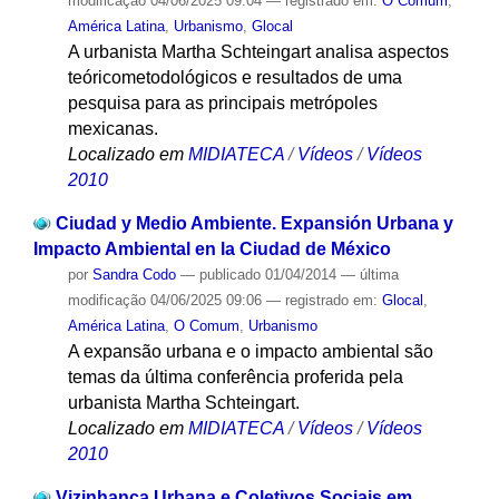
modificação
04/06/2025 09:04
— registrado em:
O Comum
,
América Latina
,
Urbanismo
,
Glocal
A urbanista Martha Schteingart analisa aspectos
teóricometodológicos e resultados de uma
pesquisa para as principais metrópoles
mexicanas.
Localizado em
MIDIATECA
/
Vídeos
/
Vídeos
2010
Ciudad y Medio Ambiente. Expansión Urbana y
Impacto Ambiental en la Ciudad de México
por
Sandra Codo
—
publicado
01/04/2014
—
última
modificação
04/06/2025 09:06
— registrado em:
Glocal
,
América Latina
,
O Comum
,
Urbanismo
A expansão urbana e o impacto ambiental são
temas da última conferência proferida pela
urbanista Martha Schteingart.
Localizado em
MIDIATECA
/
Vídeos
/
Vídeos
2010
Vizinhança Urbana e Coletivos Sociais em