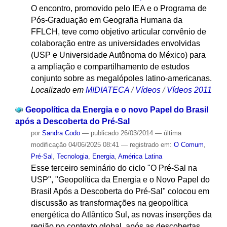
O encontro, promovido pelo IEA e o Programa de
Pós-Graduação em Geografia Humana da
FFLCH, teve como objetivo articular convênio de
colaboração entre as universidades envolvidas
(USP e Universidade Autônoma do México) para
a ampliação e compartilhamento de estudos
conjunto sobre as megalópoles latino-americanas.
Localizado em
MIDIATECA
/
Vídeos
/
Vídeos 2011
Geopolítica da Energia e o novo Papel do Brasil
após a Descoberta do Pré-Sal
por
Sandra Codo
—
publicado
26/03/2014
—
última
modificação
04/06/2025 08:41
— registrado em:
O Comum
,
Pré-Sal
,
Tecnologia
,
Energia
,
América Latina
Esse terceiro seminário do ciclo "O Pré-Sal na
USP", "Geopolítica da Energia e o Novo Papel do
Brasil Após a Descoberta do Pré-Sal" colocou em
discussão as transformações na geopolítica
energética do Atlântico Sul, as novas inserções da
região no contexto global, após as descobertas