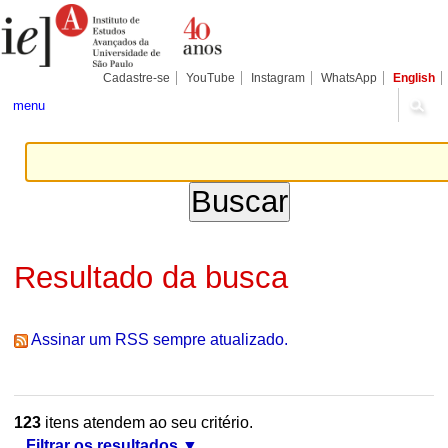
Ir
Ferramentas
Seções
para
Pessoais
o
conteúdo.
|
Cadastre-se
YouTube
Instagram
WhatsApp
English
Ir
para
menu
a
navegação
Resultado da busca
Assinar um RSS sempre atualizado.
123
itens atendem ao seu critério.
Filtrar os resultados