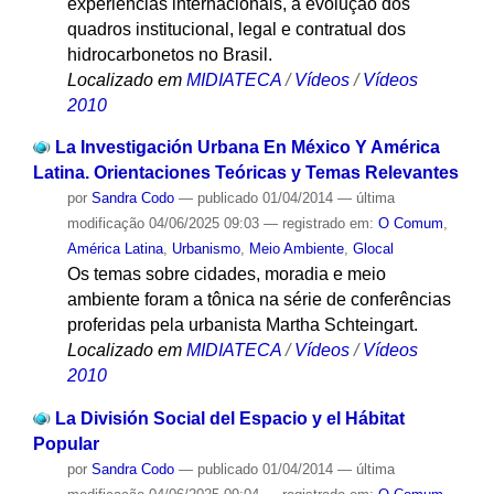
experiências internacionais, a evolução dos
quadros institucional, legal e contratual dos
hidrocarbonetos no Brasil.
Localizado em
MIDIATECA
/
Vídeos
/
Vídeos
2010
La Investigación Urbana En México Y América
Latina. Orientaciones Teóricas y Temas Relevantes
por
Sandra Codo
—
publicado
01/04/2014
—
última
modificação
04/06/2025 09:03
— registrado em:
O Comum
,
América Latina
,
Urbanismo
,
Meio Ambiente
,
Glocal
Os temas sobre cidades, moradia e meio
ambiente foram a tônica na série de conferências
proferidas pela urbanista Martha Schteingart.
Localizado em
MIDIATECA
/
Vídeos
/
Vídeos
2010
La División Social del Espacio y el Hábitat
Popular
por
Sandra Codo
—
publicado
01/04/2014
—
última