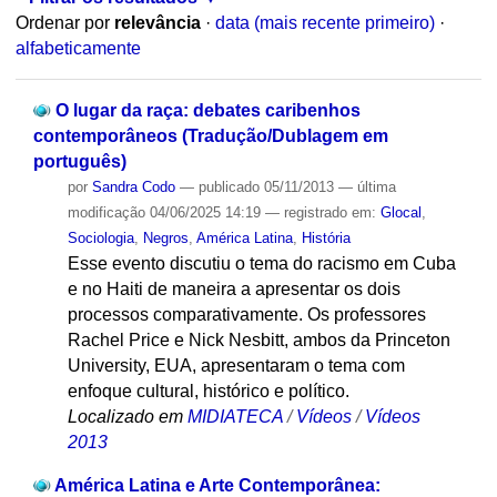
Ordenar por
relevância
·
data (mais recente primeiro)
·
alfabeticamente
O lugar da raça: debates caribenhos
contemporâneos (Tradução/Dublagem em
português)
por
Sandra Codo
—
publicado
05/11/2013
—
última
modificação
04/06/2025 14:19
— registrado em:
Glocal
,
Sociologia
,
Negros
,
América Latina
,
História
Esse evento discutiu o tema do racismo em Cuba
e no Haiti de maneira a apresentar os dois
processos comparativamente. Os professores
Rachel Price e Nick Nesbitt, ambos da Princeton
University, EUA, apresentaram o tema com
enfoque cultural, histórico e político.
Localizado em
MIDIATECA
/
Vídeos
/
Vídeos
2013
América Latina e Arte Contemporânea: