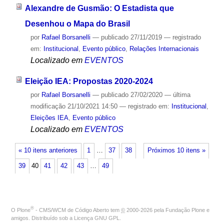
Alexandre de Gusmão: O Estadista que
Desenhou o Mapa do Brasil
por
Rafael Borsanelli
—
publicado
27/11/2019
— registrado
em:
Institucional
,
Evento público
,
Relações Internacionais
Localizado em
EVENTOS
Eleição IEA: Propostas 2020-2024
por
Rafael Borsanelli
—
publicado
27/02/2020
—
última
modificação
21/10/2021 14:50
— registrado em:
Institucional
,
Eleições IEA
,
Evento público
Localizado em
EVENTOS
« 10 itens anteriores
1
…
37
38
Próximos 10 itens »
39
40
41
42
43
…
49
®
O
Plone
- CMS/WCM de Código Aberto
tem
©
2000-2026 pela
Fundação Plone
e
amigos. Distribuído sob a
Licença GNU GPL
.