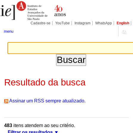
Ir
Ferramentas
Seções
para
Pessoais
o
conteúdo.
|
Cadastre-se
YouTube
Instagram
WhatsApp
English
Ir
para
menu
a
navegação
Resultado da busca
Assinar um RSS sempre atualizado.
483
itens atendem ao seu critério.
Filtrar os resultados