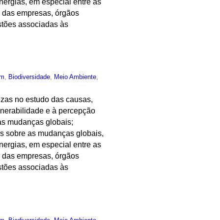
nergias, em especial entre as
s das empresas, órgãos
stões associadas às
um
,
Biodiversidade
,
Meio Ambiente
,
tezas no estudo das causas,
lnerabilidade e à percepção
as mudanças globais;
as sobre as mudanças globais,
nergias, em especial entre as
s das empresas, órgãos
stões associadas às