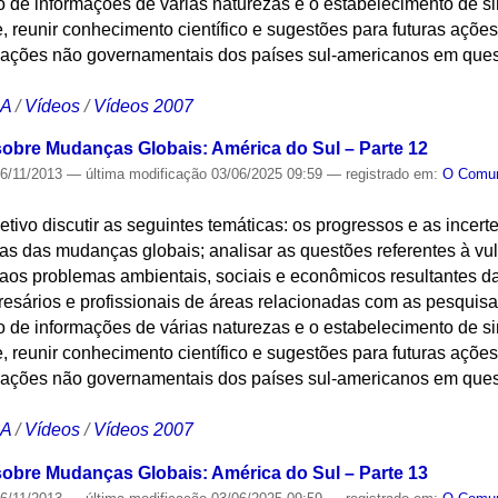
 de informações de várias naturezas e o estabelecimento de si
 reunir conhecimento científico e sugestões para futuras açõe
zações não governamentais dos países sul-americanos em que
CA
/
Vídeos
/
Vídeos 2007
sobre Mudanças Globais: América do Sul – Parte 12
6/11/2013
—
última modificação
03/06/2025 09:59
— registrado em:
O Com
jetivo discutir as seguintes temáticas: os progressos e as incer
s das mudanças globais; analisar as questões referentes à vu
aos problemas ambientais, sociais e econômicos resultantes d
resários e profissionais de áreas relacionadas com as pesquis
 de informações de várias naturezas e o estabelecimento de si
 reunir conhecimento científico e sugestões para futuras açõe
zações não governamentais dos países sul-americanos em que
CA
/
Vídeos
/
Vídeos 2007
sobre Mudanças Globais: América do Sul – Parte 13