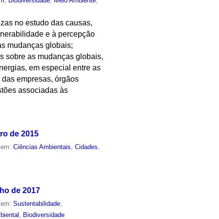
um
,
Biodiversidade
,
Meio Ambiente
,
tezas no estudo das causas,
lnerabilidade e à percepção
as mudanças globais;
as sobre as mudanças globais,
nergias, em especial entre as
s das empresas, órgãos
stões associadas às
ro de 2015
o em:
Ciências Ambientais
,
Cidades
,
nho de 2017
o em:
Sustentabilidade
,
biental
,
Biodiversidade