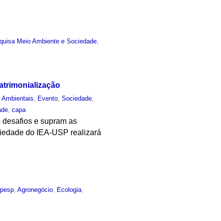
quisa Meio Ambiente e Sociedade
,
atrimonialização
s Ambientais
,
Evento
,
Sociedade
,
ade
,
capa
s desafios e supram as
ciedade do IEA-USP realizará
pesp
,
Agronegócio
,
Ecologia
,