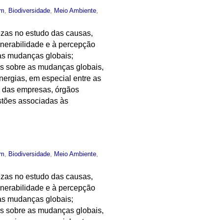
um
,
Biodiversidade
,
Meio Ambiente
,
tezas no estudo das causas,
lnerabilidade e à percepção
as mudanças globais;
as sobre as mudanças globais,
nergias, em especial entre as
s das empresas, órgãos
stões associadas às
um
,
Biodiversidade
,
Meio Ambiente
,
tezas no estudo das causas,
lnerabilidade e à percepção
as mudanças globais;
as sobre as mudanças globais,