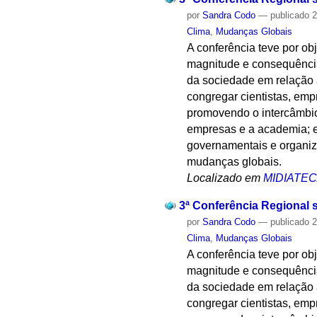
por
Sandra Codo
—
publicado
2
Clima
,
Mudanças Globais
A conferência teve por ob
magnitude e consequência
da sociedade em relação 
congregar cientistas, emp
promovendo o intercâmbio
empresas e a academia; e,
governamentais e organi
mudanças globais.
Localizado em
MIDIATE
3ª Conferência Regional 
por
Sandra Codo
—
publicado
2
Clima
,
Mudanças Globais
A conferência teve por ob
magnitude e consequência
da sociedade em relação 
congregar cientistas, emp