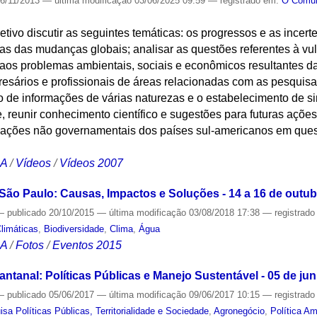
6/11/2013
—
última modificação
03/06/2025 09:59
— registrado em:
O Com
jetivo discutir as seguintes temáticas: os progressos e as incer
s das mudanças globais; analisar as questões referentes à vu
aos problemas ambientais, sociais e econômicos resultantes d
resários e profissionais de áreas relacionadas com as pesquis
 de informações de várias naturezas e o estabelecimento de si
 reunir conhecimento científico e sugestões para futuras açõe
zações não governamentais dos países sul-americanos em que
CA
/
Vídeos
/
Vídeos 2007
ão Paulo: Causas, Impactos e Soluções - 14 a 16 de outub
—
publicado
20/10/2015
—
última modificação
03/08/2018 17:38
— registrad
limáticas
,
Biodiversidade
,
Clima
,
Água
CA
/
Fotos
/
Eventos 2015
tanal: Políticas Públicas e Manejo Sustentável - 05 de ju
—
publicado
05/06/2017
—
última modificação
09/06/2017 10:15
— registrad
sa Políticas Públicas, Territorialidade e Sociedade
,
Agronegócio
,
Política Am