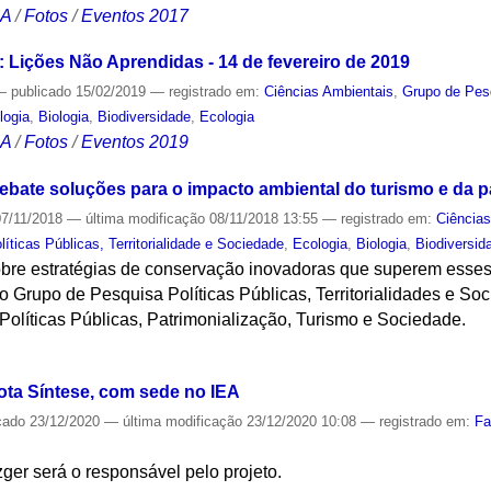
CA
/
Fotos
/
Eventos 2017
Lições Não Aprendidas - 14 de fevereiro de 2019
—
publicado
15/02/2019
— registrado em:
Ciências Ambientais
,
Grupo de Pes
logia
,
Biologia
,
Biodiversidade
,
Ecologia
CA
/
Fotos
/
Eventos 2019
debate soluções para o impacto ambiental do turismo e da p
7/11/2018
—
última modificação
08/11/2018 13:55
— registrado em:
Ciência
íticas Públicas, Territorialidade e Sociedade
,
Ecologia
,
Biologia
,
Biodiversid
 sobre estratégias de conservação inovadoras que superem esse
 Grupo de Pesquisa Políticas Públicas, Territorialidades e So
 Políticas Públicas, Patrimonialização, Turismo e Sociedade.
S
ota Síntese, com sede no IEA
cado
23/12/2020
—
última modificação
23/12/2020 10:08
— registrado em:
Fa
ger será o responsável pelo projeto.