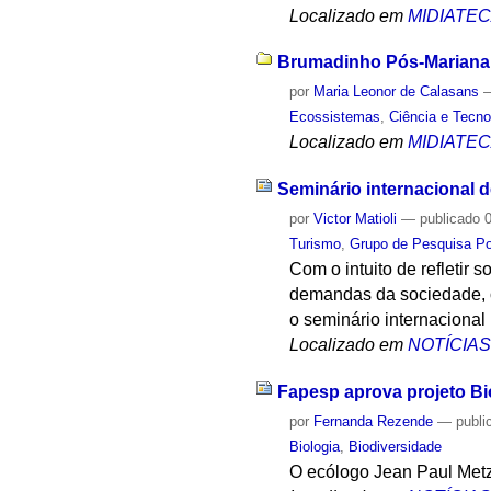
Localizado em
MIDIATE
Brumadinho Pós-Mariana: 
por
Maria Leonor de Calasans
Ecossistemas
,
Ciência e Tecno
Localizado em
MIDIATE
Seminário internacional 
por
Victor Matioli
—
publicado
0
Turismo
,
Grupo de Pesquisa Pol
Com o intuito de refletir
demandas da sociedade, o
o seminário internacional
Localizado em
NOTÍCIA
Fapesp aprova projeto Bi
por
Fernanda Rezende
—
publi
Biologia
,
Biodiversidade
O ecólogo Jean Paul Metz