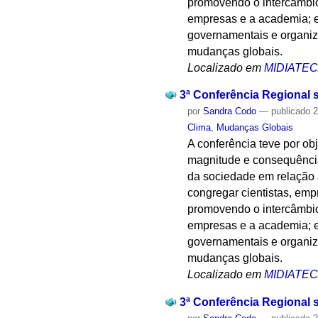
promovendo o intercâmbio
empresas e a academia; e,
governamentais e organi
mudanças globais.
Localizado em
MIDIATE
3ª Conferência Regional 
por
Sandra Codo
—
publicado
2
Clima
,
Mudanças Globais
A conferência teve por ob
magnitude e consequência
da sociedade em relação 
congregar cientistas, emp
promovendo o intercâmbio
empresas e a academia; e,
governamentais e organi
mudanças globais.
Localizado em
MIDIATE
3ª Conferência Regional 