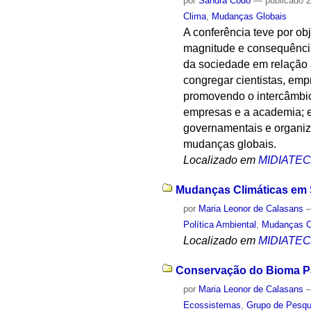
por
Sandra Codo
—
publicado
2
Clima
,
Mudanças Globais
A conferência teve por ob
magnitude e consequência
da sociedade em relação 
congregar cientistas, emp
promovendo o intercâmbio
empresas e a academia; e,
governamentais e organi
mudanças globais.
Localizado em
MIDIATE
Mudanças Climáticas em S
por
Maria Leonor de Calasans
Política Ambiental
,
Mudanças C
Localizado em
MIDIATE
Conservação do Bioma Pan
por
Maria Leonor de Calasans
Ecossistemas
,
Grupo de Pesqui