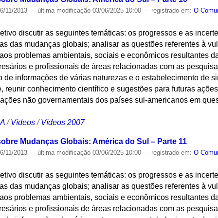
6/11/2013
—
última modificação
03/06/2025 10:00
— registrado em:
O Com
jetivo discutir as seguintes temáticas: os progressos e as incer
s das mudanças globais; analisar as questões referentes à vu
aos problemas ambientais, sociais e econômicos resultantes d
resários e profissionais de áreas relacionadas com as pesquis
 de informações de várias naturezas e o estabelecimento de si
 reunir conhecimento científico e sugestões para futuras açõe
zações não governamentais dos países sul-americanos em que
CA
/
Vídeos
/
Vídeos 2007
sobre Mudanças Globais: América do Sul – Parte 11
6/11/2013
—
última modificação
03/06/2025 10:00
— registrado em:
O Com
jetivo discutir as seguintes temáticas: os progressos e as incer
s das mudanças globais; analisar as questões referentes à vu
aos problemas ambientais, sociais e econômicos resultantes d
resários e profissionais de áreas relacionadas com as pesquis