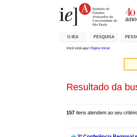
Ir
Ferramentas
Seções
para
Pessoais
o
conteúdo.
|
Ir
para
a
O IEA
PESQUISA
PESS
navegação
Você está aqui:
Página Inicial
Resultado da bu
157
itens atendem ao seu critéri
3ª Conferência Regional 