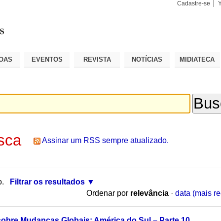
Cadastre-se
Busca
Busca
Avançad
OAS
EVENTOS
REVISTA
NOTÍCIAS
MIDIATECA
sca
Assinar um RSS sempre atualizado.
o.
Filtrar os resultados
Ordenar por
relevância
·
data (mais re
sobre Mudanças Globais: América do Sul – Parte 10