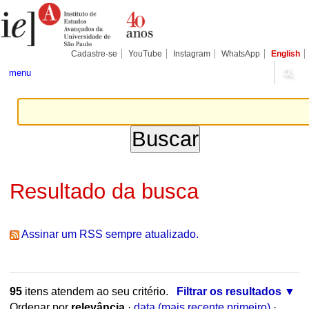
Ir
Ferramentas
Seções
para
Pessoais
o
conteúdo.
|
Cadastre-se
YouTube
Instagram
WhatsApp
English
Ir
para
menu
a
navegação
Resultado da busca
Assinar um RSS sempre atualizado.
95
itens atendem ao seu critério.
Filtrar os resultados
Ordenar por
relevância
·
data (mais recente primeiro)
·