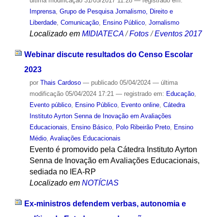
última modificação
31/05/2017 11:28
— registrado em:
Imprensa
,
Grupo de Pesquisa Jornalismo, Direito e
Liberdade
,
Comunicação
,
Ensino Público
,
Jornalismo
Localizado em
MIDIATECA
/
Fotos
/
Eventos 2017
Webinar discute resultados do Censo Escolar
2023
por
Thais Cardoso
—
publicado
05/04/2024
—
última
modificação
05/04/2024 17:21
— registrado em:
Educação
,
Evento público
,
Ensino Público
,
Evento online
,
Cátedra
Instituto Ayrton Senna de Inovação em Avaliações
Educacionais
,
Ensino Básico
,
Polo Ribeirão Preto
,
Ensino
Médio
,
Avaliações Educacionais
Evento é promovido pela Cátedra Instituto Ayrton
Senna de Inovação em Avaliações Educacionais,
sediada no IEA-RP
Localizado em
NOTÍCIAS
Ex-ministros defendem verbas, autonomia e