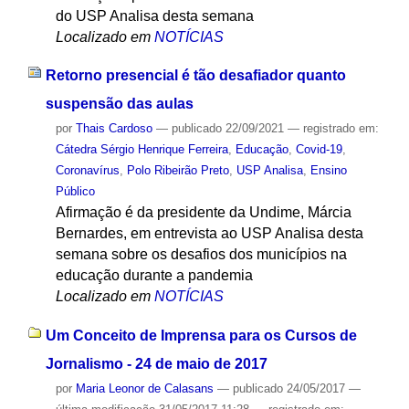
do USP Analisa desta semana
Localizado em
NOTÍCIAS
Retorno presencial é tão desafiador quanto
suspensão das aulas
por
Thais Cardoso
—
publicado
22/09/2021
— registrado em:
Cátedra Sérgio Henrique Ferreira
,
Educação
,
Covid-19
,
Coronavírus
,
Polo Ribeirão Preto
,
USP Analisa
,
Ensino
Público
Afirmação é da presidente da Undime, Márcia
Bernardes, em entrevista ao USP Analisa desta
semana sobre os desafios dos municípios na
educação durante a pandemia
Localizado em
NOTÍCIAS
Um Conceito de Imprensa para os Cursos de
Jornalismo - 24 de maio de 2017
por
Maria Leonor de Calasans
—
publicado
24/05/2017
—