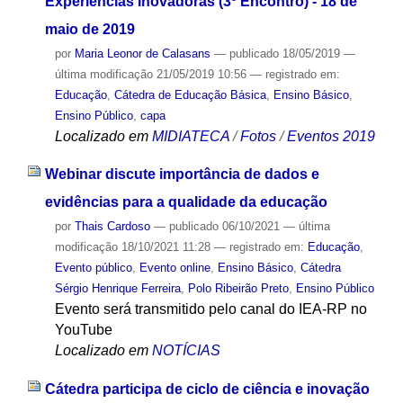
Experiências Inovadoras (3º Encontro) - 18 de
maio de 2019
por
Maria Leonor de Calasans
—
publicado
18/05/2019
—
última modificação
21/05/2019 10:56
— registrado em:
Educação
,
Cátedra de Educação Básica
,
Ensino Básico
,
Ensino Público
,
capa
Localizado em
MIDIATECA
/
Fotos
/
Eventos 2019
Webinar discute importância de dados e
evidências para a qualidade da educação
por
Thais Cardoso
—
publicado
06/10/2021
—
última
modificação
18/10/2021 11:28
— registrado em:
Educação
,
Evento público
,
Evento online
,
Ensino Básico
,
Cátedra
Sérgio Henrique Ferreira
,
Polo Ribeirão Preto
,
Ensino Público
Evento será transmitido pelo canal do IEA-RP no
YouTube
Localizado em
NOTÍCIAS
Cátedra participa de ciclo de ciência e inovação