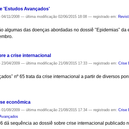
de 'Estudos Avançados'
o
04/11/2008
—
última modificação
02/06/2015 18:08
— registrado em:
Revis
ão algumas das doenças abordadas no dossiê "Epidemias" da ed
embro.
S
re a crise internacional
o
23/04/2009
—
última modificação
21/08/2015 17:33
— registrado em:
Crise
os" nº 65 trata da crise internacional a partir de diversos pon
S
rise econômica
o
01/08/2009
—
última modificação
21/08/2015 17:34
— registrado em:
Crise
 Avançados
 dá sequência ao dossiê sobre crise internacional publicado n