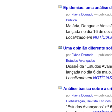
Epidemias: uma análise 
por
Flávia Dourado
—
publicad
Pública
Malária, Dengue e Aids s
lançada no dia 16 de dez
Localizado em
NOTÍCIA
Uma opinião diferente sob
por
Flávia Dourado
—
publicad
Estudos Avançados
Dossiê da "Estudos Avançad
lançada no dia 6 de maio.
Localizado em
NOTÍCIA
Análise básica sobre a c
por
Flávia Dourado
—
publicad
Globalização
,
Revista Estudos
"Estudos Avançados" nº 66