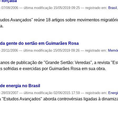
o forçada
o
07/08/2006
—
última modificação
15/05/2019 09:25
— registrado em:
Brasil
tudos Avançados" reúne 18 artigos sobre movimentos migratório
a.
S
 da gente do sertão em Guimarães Rosa
o
20/11/2006
—
última modificação
15/05/2019 09:26
— registrado em:
Memór
os de publicação de "Grande Sertão: Veredas", a revista "Es
as sofridas e exercidas por Guimarães Rosa em sua obra.
S
de energia no Brasil
o
28/03/2007
—
última modificação
02/06/2015 17:59
— registrado em:
Energ
a "Estudos Avançados" aborda controvérsias ligadas à dinamiza
S