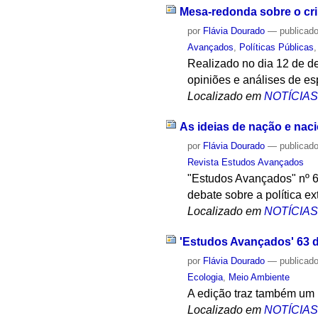
Mesa-redonda sobre o cr
por
Flávia Dourado
—
publicad
Avançados
,
Políticas Públicas
Realizado no dia 12 de d
opiniões e análises de es
Localizado em
NOTÍCIA
As ideias de nação e nac
por
Flávia Dourado
—
publicad
Revista Estudos Avançados
"Estudos Avançados" nº 6
debate sobre a política ext
Localizado em
NOTÍCIA
'Estudos Avançados' 63 d
por
Flávia Dourado
—
publicad
Ecologia
,
Meio Ambiente
A edição traz também um 
Localizado em
NOTÍCIA