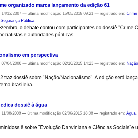
ime organizado marca lançamento da edição 61
o
14/12/2007
—
última modificação
15/05/2019 09:21
— registrado em:
Crime
,
Segurança Pública
ezembro, o debate contou com participantes do dossiê "Crime 
pecialistas e autoridades públicas.
S
ionalismo em perspectiva
o
07/04/2008
—
última modificação
02/10/2015 14:23
— registrado em:
Naçã
2 traz dossiê sobre "Nação/Nacionalismo". A edição será lança
erna brasileira.
S
edica dossiê à água
o
11/08/2008
—
última modificação
02/06/2015 18:08
— registrado em:
Água
minidossiê sobre "Evolução Darwiniana e Ciências Sociais"e 
S