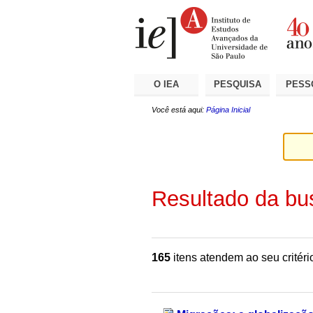
Ir
Ferramentas
Seções
para
Pessoais
o
conteúdo.
|
Ir
para
a
O IEA
PESQUISA
PESS
navegação
Você está aqui:
Página Inicial
Resultado da bu
165
itens atendem ao seu critéri