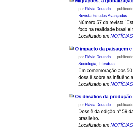
Migrações: a globalizaçã
por
Flávia Dourado
—
publicad
Revista Estudos Avançados
Número 57 da revista "Es
foco na realidade brasileir
Localizado em
NOTÍCIA
O impacto da paisagem e
por
Flávia Dourado
—
publicad
Sociologia
,
Literatura
Em comemoração aos 50 an
dossiê sobre as influênci
Localizado em
NOTÍCIA
Os desafios da produção 
por
Flávia Dourado
—
publicad
Dossiê da edição nº 59 d
brasileiro.
Localizado em
NOTÍCIA