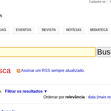
Cadastre-se
Busca
Busca
Avançad
OAS
EVENTOS
REVISTA
NOTÍCIAS
MIDIATECA
sca
Assinar um RSS sempre atualizado.
o.
Filtrar os resultados
Ordenar por
relevância
·
data (mais re